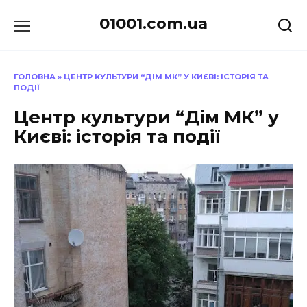
Перейти
01001.com.ua
до
вмісту
ГОЛОВНА
»
ЦЕНТР КУЛЬТУРИ “ДІМ МК” У КИЄВІ: ІСТОРІЯ ТА
ПОДІЇ
Центр культури “Дім МК” у
Києві: історія та події