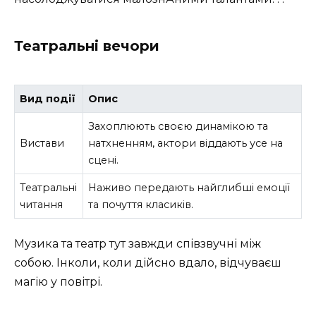
Театральні вечори
Вид події
Опис
Захоплюють своєю динамікою та
Вистави
натхненням, актори віддають усе на
сцені.
Театральні
Наживо передають найглибші емоції
читання
та почуття класиків.
Музика та театр тут завжди співзвучні між
собою. Інколи, коли дійсно вдало, відчуваєш
магію у повітрі.