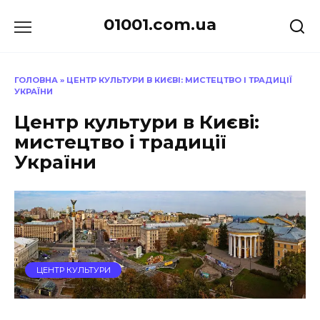
Перейти
01001.com.ua
до
вмісту
ГОЛОВНА
»
ЦЕНТР КУЛЬТУРИ В КИЄВІ: МИСТЕЦТВО І ТРАДИЦІЇ
УКРАЇНИ
Центр культури в Києві:
мистецтво і традиції
України
ЦЕНТР КУЛЬТУРИ