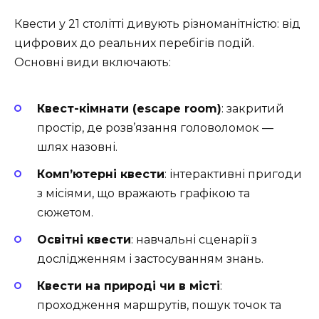
Квести у 21 столітті дивують різноманітністю: від
цифрових до реальних перебігів подій.
Основні види включають:
Квест-кімнати (escape room)
: закритий
простір, де розв’язання головоломок —
шлях назовні.
Комп’ютерні квести
: інтерактивні пригоди
з місіями, що вражають графікою та
сюжетом.
Освітні квести
: навчальні сценарії з
дослідженням і застосуванням знань.
Квести на природі чи в місті
:
проходження маршрутів, пошук точок та