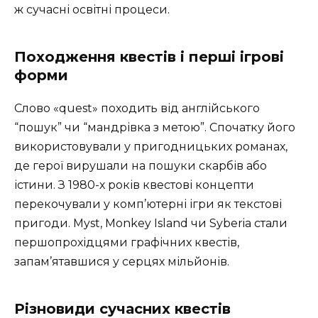
ж сучасні освітні процеси.
Походження квестів і перші ігрові
форми
Слово «quest» походить від англійського
“пошук” чи “мандрівка з метою”. Спочатку його
використовували у пригодницьких романах,
де герої вирушали на пошуки скарбів або
істини. З 1980-х років квестові концепти
перекочували у комп’ютерні ігри як текстові
пригоди. Myst, Monkey Island чи Syberia стали
першопрохідцями графічних квестів,
запам’ятавшися у серцях мільйонів.
Різновиди сучасних квестів