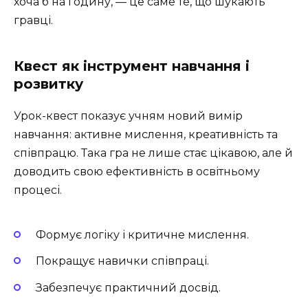
хоча б на годину, — це саме те, що шукають
гравці.
Квест як інструмент навчання і
розвитку
Урок-квест показує учням новий вимір
навчання: активне мислення, креативність та
співпрацю. Така гра не лише стає цікавою, але й
доводить свою ефективність в освітньому
процесі.
Формує логіку і критичне мислення.
Покращує навички співпраці.
Забезпечує практичний досвід.