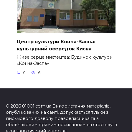
Центр культури Конча-Заспа:
культурний осередок Києва
Живе серце мистецтва: Будинок культури
«Конча-Заспа»
0
6
© 2026 01001.com.ua Використання матеріалів,
опублікованих на сайті, допускається тільки з
письмового дозволу правовласника та з
обов'язковим прямим посиланням на сторінку, з
якої запозичений матеріал.