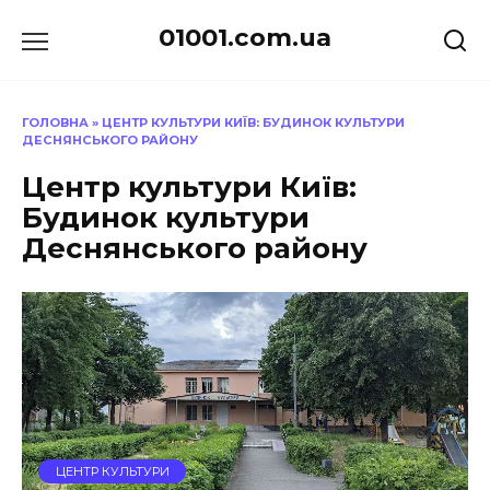
Перейти
01001.com.ua
до
вмісту
ГОЛОВНА
»
ЦЕНТР КУЛЬТУРИ КИЇВ: БУДИНОК КУЛЬТУРИ
ДЕСНЯНСЬКОГО РАЙОНУ
Центр культури Київ:
Будинок культури
Деснянського району
ЦЕНТР КУЛЬТУРИ