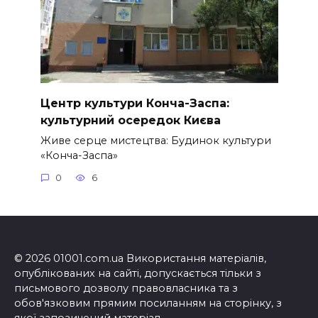
Центр культури Конча-Заспа:
культурний осередок Києва
Живе серце мистецтва: Будинок культури
«Конча-Заспа»
0
6
© 2026 01001.com.ua Використання матеріалів,
опублікованих на сайті, допускається тільки з
письмового дозволу правовласника та з
обов'язковим прямим посиланням на сторінку, з