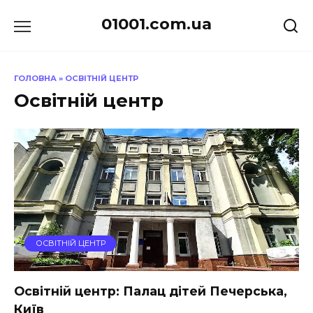
Перейти
01001.com.ua
до
вмісту
ГОЛОВНА
»
ОСВІТНІЙ ЦЕНТР
Освітній центр
ОСВІТНІЙ ЦЕНТР
Освітній центр: Палац дітей Печерська,
Київ