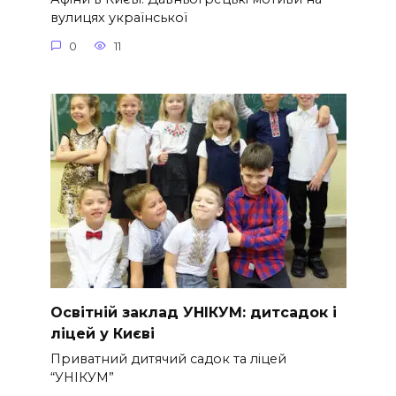
вулицях української
0
11
Освітній заклад УНІКУМ: дитсадок і
ліцей у Києві
Приватний дитячий садок та ліцей
“УНІКУМ”