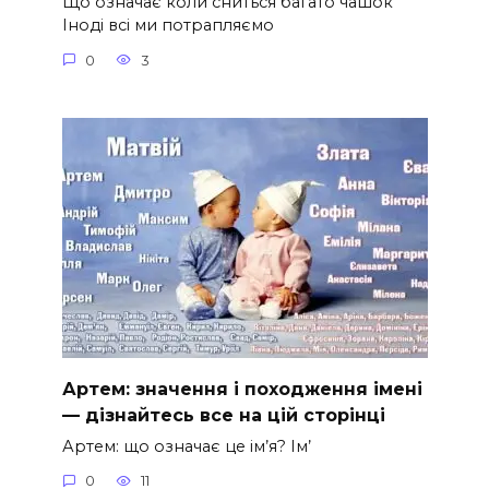
Що означає коли сниться багато чашок
Іноді всі ми потрапляємо
0
3
Артем: значення і походження імені
— дізнайтесь все на цій сторінці
Артем: що означає це ім’я? Ім’
0
11