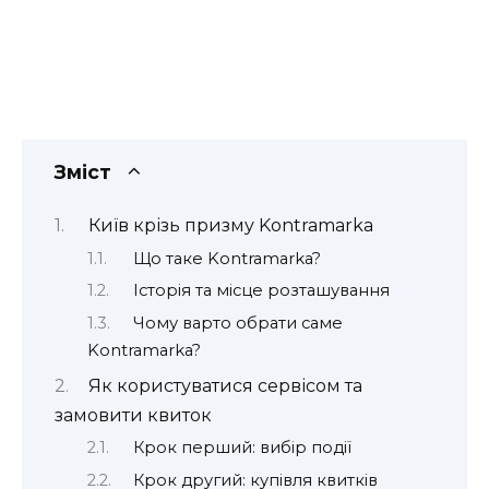
Зміст
Київ крізь призму Kontramarka
Що таке Kontramarka?
Історія та місце розташування
Чому варто обрати саме
Kontramarka?
Як користуватися сервісом та
замовити квиток
Крок перший: вибір події
Крок другий: купівля квитків