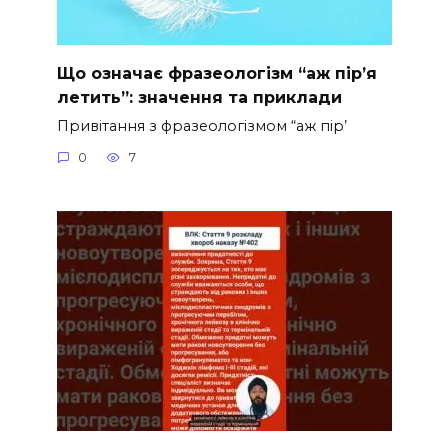
Що означає фразеологізм “аж пір’я
летить”: значення та приклади
Привітання з фразеологізмом “аж пір’
0
7