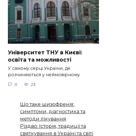
Університет ТНУ в Києві:
освіта та можливості
У самому серці України, де
розчиняються у неймовірному
0
23
Що таке шизофренія:
симптоми, діагностика та
методи лікування
Різдво: Історія, традиції та
святкування в Україні та світі