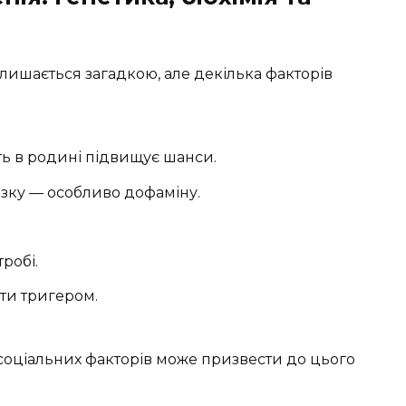
лишається загадкою, але декілька факторів
ть в родині підвищує шанси.
озку — особливо дофаміну.
робі.
ти тригером.
і соціальних факторів може призвести до цього