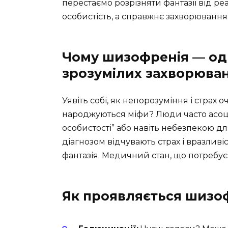
перестаємо розрізняти фантазії від ре
особистість, а справжнє захворювання
Чому шизофренія — од
зрозумілих захворюва
Уявіть собі, як непорозуміння і стра
народжуються міфи? Люди часто асоці
особистості” або навіть небезпекою дл
діагнозом відчувають страх і вразливі
фантазія. Медичний стан, що потребує з
Як проявляється шизо