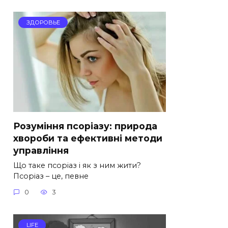
ЗДОРОВЬЕ
Розуміння псоріазу: природа
хвороби та ефективні методи
управління
Що таке псоріаз і як з ним жити?
Псоріаз – це, певне
0
3
LIFE