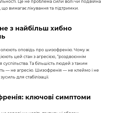
альності. Це не проблема сили волі чи подвійна
, що вимагає лікування та підтримки.
не з найбільш хибно
нь
х очолюють оповідь про шизофренію. Чому ж
юють цей стан з агресією, “роздвоєннім
я суспільства. Та більшість людей з таким
сть — не агресію. Шизофренія — не клеймо і не
усиль для стабілізації.
френія: ключові симптоми