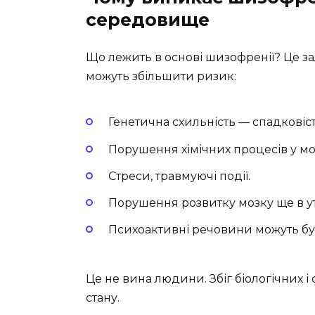
середовище
Що лежить в основі шизофренії? Це за
можуть збільшити ризик:
Генетична схильність — спадковіс
Порушення хімічних процесів у м
Стреси, травмуючі події.
Порушення розвитку мозку ще в ут
Психоактивні речовини можуть бу
Це не вина людини. Збіг біологічних 
стану.