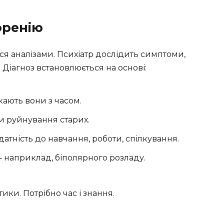
френію
я аналізами. Психіатр дослідить симптоми,
 Діагноз встановлюється на основі:
кають вони з часом.
чи руйнування старих.
атність до навчання, роботи, спілкування.
наприклад, біполярного розладу.
ки. Потрібно час і знання.