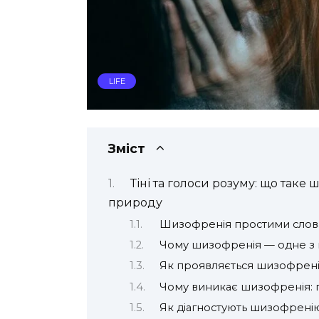
LIFE
Зміст
Тіні та голоси розуму: що таке 
природу
Шизофренія простими сло
Чому шизофренія — одне з 
Як проявляється шизофрені
Чому виникає шизофренія: г
Як діагностують шизофрені