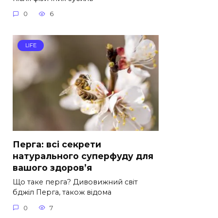
0
6
LIFE
Перга: всі секрети
натурального суперфуду для
вашого здоров’я
Що таке перга? Дивовижний світ
бджіл Перга, також відома
0
7