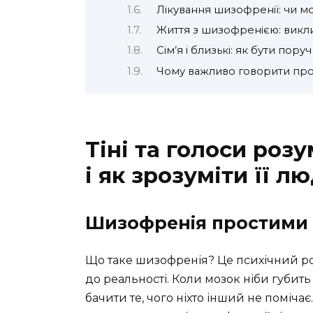
Лікування шизофренії: чи 
Життя з шизофренією: викли
Сім’я і близькі: як бути поруч
Чому важливо говорити про
Тіні та голоси роз
і як зрозуміти її 
Шизофренія простими
Що таке шизофренія? Це психічний ро
до реальності. Коли мозок ніби губить
бачити те, чого ніхто інший не поміча