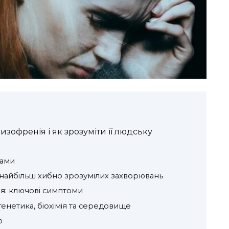
шизофренія і як зрозуміти її людську
вами
найбільш хибно зрозумілих захворювань
я: ключові симптоми
енетика, біохімія та середовище
ю