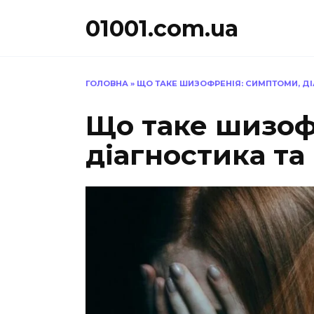
Перейти
01001.com.ua
до
вмісту
ГОЛОВНА
»
ЩО ТАКЕ ШИЗОФРЕНІЯ: СИМПТОМИ, ДІ
Що таке шизоф
діагностика та