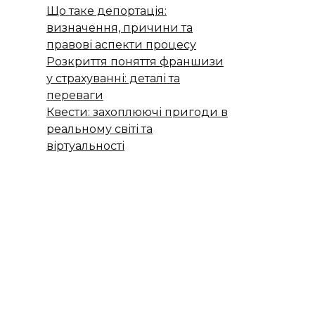
Що таке депортація:
визначення, причини та
правові аспекти процесу
Розкриття поняття франшизи
у страхуванні: деталі та
переваги
Квести: захоплюючі пригоди в
реальному світі та
віртуальності