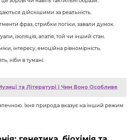
е зорові чи навіть тактильні образи.
даються дійснішими за реальність.
менти фраз, стрибки логіки, завали думок.
али, ізоляція, апатія, той чи інший стан.
міки, інтересу, емоційна рівномірність.
ть, ніби в тумані.
узиці та Літературі і Чим Воно Особливе
зпечною. Їхня природа вказує на інший режим
я: генетика, біохімія та