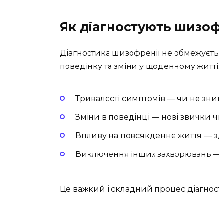
Як діагностують шизо
Діагностика шизофренії не обмежуєтьс
поведінку та зміни у щоденному житті.
Тривалості симптомів — чи не зни
Зміни в поведінці — нові звички 
Впливу на повсякденне життя — зд
Виключення інших захворювань — 
Це важкий і складний процес діагности