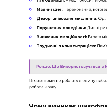
Галюцинації:
Чуєш голоси? Може, ц
Маячні ідеї:
Переконання, котрі з
Дезорганізоване мислення:
Фраг
Порушення поведінки:
Дивні риту
Зниження емоційності:
Втрата мі
Труднощі з концентрацією:
Пам’я
Рондо: Що Використовується в М
Ці симптоми не роблять людину небе
роботи мозку.
Чому виникає шизофрені