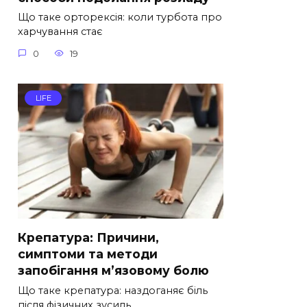
Що таке орторексія: коли турбота про
харчування стає
0
19
LIFE
Крепатура: Причини,
симптоми та методи
запобігання м’язовому болю
Що таке крепатура: наздоганяє біль
після фізичних зусиль