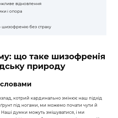
можливе відновлення
ки і опора
 шизофренію без страху
уму: що таке шизофренія
людську природу
 словами
злад, котрий кардинально змінює наш підхід
 ґрунт під ногами, ми можемо почати чути й
є. Наші думки можуть змішуватися, і ми