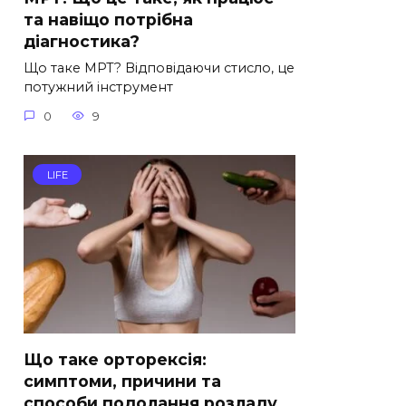
та навіщо потрібна
діагностика?
Що таке МРТ? Відповідаючи стисло, це
потужний інструмент
0
9
LIFE
Що таке орторексія:
симптоми, причини та
способи подолання розладу