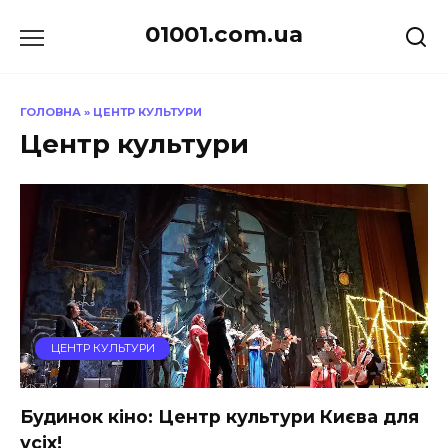
Перейти
01001.com.ua
до
вмісту
ГОЛОВНА
»
ЦЕНТР КУЛЬТУРИ
Центр культури
ЦЕНТР КУЛЬТУРИ
Будинок кіно: Центр культури Києва для
усіх!