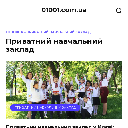
Перейти
01001.com.ua
до
вмісту
ГОЛОВНА
»
ПРИВАТНИЙ НАВЧАЛЬНИЙ ЗАКЛАД
Приватний навчальний
заклад
ПРИВАТНИЙ НАВЧАЛЬНИЙ ЗАКЛАД
Приватний навчальний заклад у Києві: