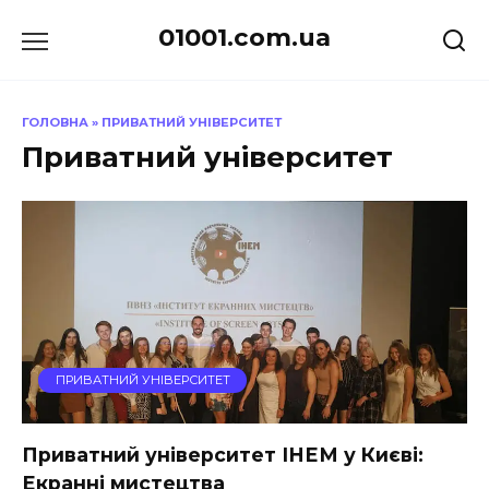
Перейти
01001.com.ua
до
вмісту
ГОЛОВНА
»
ПРИВАТНИЙ УНІВЕРСИТЕТ
Приватний університет
ПРИВАТНИЙ УНІВЕРСИТЕТ
Приватний університет ІНЕМ у Києві:
Екранні мистецтва