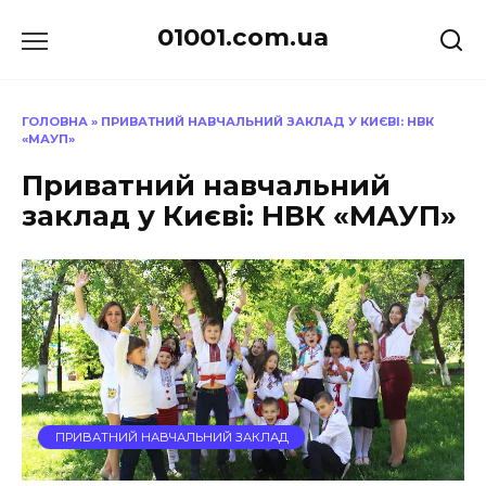
Перейти
01001.com.ua
до
вмісту
ГОЛОВНА
»
ПРИВАТНИЙ НАВЧАЛЬНИЙ ЗАКЛАД У КИЄВІ: НВК
«МАУП»
Приватний навчальний
заклад у Києві: НВК «МАУП»
ПРИВАТНИЙ НАВЧАЛЬНИЙ ЗАКЛАД