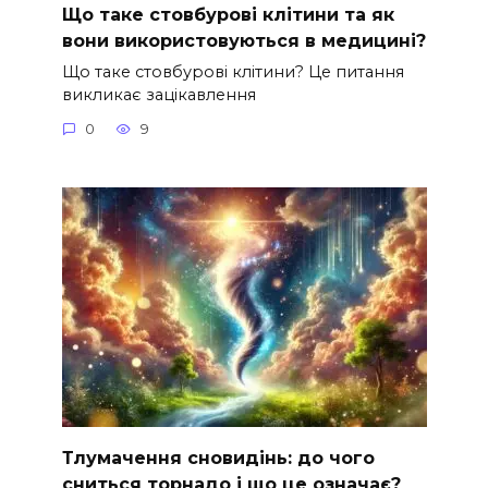
Що таке стовбурові клітини та як
вони використовуються в медицині?
Що таке стовбурові клітини? Це питання
викликає зацікавлення
0
9
Тлумачення сновидінь: до чого
сниться торнадо і що це означає?