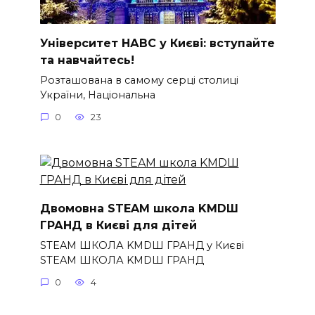
Університет НАВС у Києві: вступайте
та навчайтесь!
Розташована в самому серці столиці
України, Національна
0
23
Двомовна STEAM школа KMDШ
ГРАНД в Києві для дітей
STEAM ШКОЛА KMDШ ГРАНД у Києві
STEAM ШКОЛА KMDШ ГРАНД
0
4