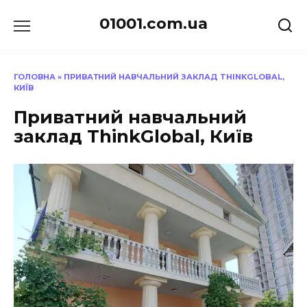
Перейти
01001.com.ua
до
вмісту
ГОЛОВНА
»
ПРИВАТНИЙ НАВЧАЛЬНИЙ ЗАКЛАД THINKGLOBAL,
КИЇВ
Приватний навчальний
заклад ThinkGlobal, Київ