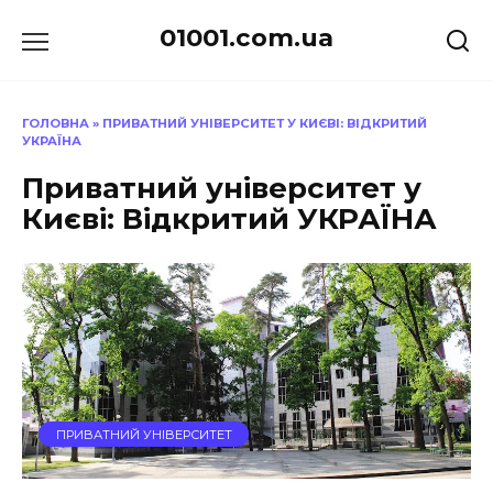
Перейти
01001.com.ua
до
вмісту
ГОЛОВНА
»
ПРИВАТНИЙ УНІВЕРСИТЕТ У КИЄВІ: ВІДКРИТИЙ
УКРАЇНА
Приватний університет у
Києві: Відкритий УКРАЇНА
ПРИВАТНИЙ УНІВЕРСИТЕТ