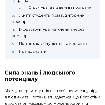
“Україна”
Структура та академічні програми
Життя студента: позааудиторний
простір
Інфраструктура: натхнення через
комфорт
Підтримка абітурієнтів та контакти
Як нас знайти
Сила знань і людського
потенціалу
Місія університету втілює в собі величезну віру
в людину та її потенціал. Здається, що його стіни
дихають ентузіазмом до можливостей, які