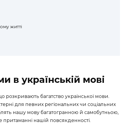
ому житті
и в українській мові
о розкривають багатство української мови.
ктерні для певних регіональних чи соціальних
роблять нашу мову багатогранною й самобутньою,
ле притаманні нашій повсякденності.