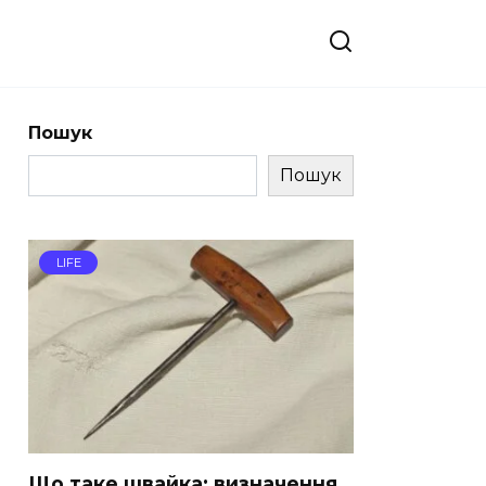
Пошук
Пошук
LIFE
Що таке швайка: визначення,