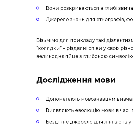
Вони розкриваються в глибі звичаї
Джерело знань для етнографів, фол
Візьмімо для прикладу такі діалектизм
“колядки” – різдвяні співи у своїх різ
великоднє яйце з глибокою символік
Дослідження мови
Допомагають мовознавцям вивчати
Виявляють еволюцію мови в часі, п
Безцінне джерело для лінгвістів у