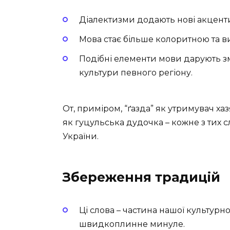
Діалектизми додають нові акценти й
Мова стає більше колоритною та в
Подібні елементи мови дарують зм
культури певного регіону.
От, приміром, “ґазда” як утримувач хаз
як гуцульська дудочка – кожне з тих с
України.
Збереження традицій
Ці слова – частина нашої культурн
швидкоплинне минуле.