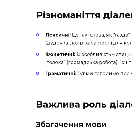
Різноманіття діале
Лексичні:
Це такі слова, як “ґазда
(дудочка), котрі характерні для ко
Фонетичні:
Їх особливість – специ
“толока” (громадська робота), “очіпо
Граматичні:
Тут ми говоримо про у
Важлива роль діал
Збагачення мови