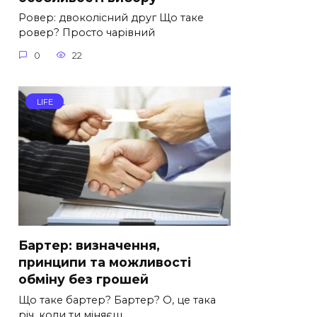
Ровер: двоколісний друг Що таке
ровер? Просто чарівний
0
22
LIFE
Бартер: визначення,
принципи та можливості
обміну без грошей
Що таке бартер? Бартер? О, це така
річ, коли ти міняєш