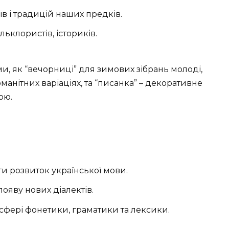
в і традицій наших предків.
ьклористів, істориків.
и, як “вечорниці” для зимових зібрань молоді,
номанітних варіаціях, та “писанка” – декоративне
ою.
 розвиток української мови.
ояву нових діалектів.
 сфері фонетики, граматики та лексики.