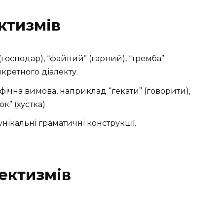
ктизмів
” (господар), “файний” (гарний), “тремба”
нкретного діалекту.
фічна вимова, наприклад “гекати” (говорити),
к” (хустка).
нікальні граматичні конструкції.
ектизмів