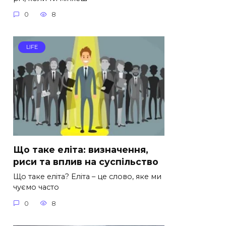
0
8
LIFE
Що таке еліта: визначення,
риси та вплив на суспільство
Що таке еліта? Еліта – це слово, яке ми
чуємо часто
0
8