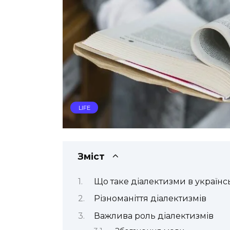
LIFE
Зміст
Що таке діалектизми в українс
Різноманіття діалектизмів
Важлива роль діалектизмів