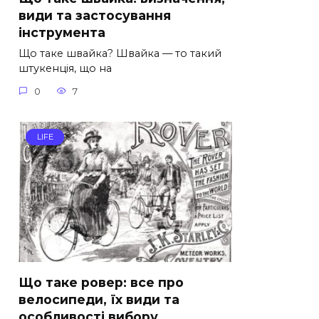
види та застосування
інструмента
Що таке швайка? Швайка — то такий
штукенція, що на
0
7
LIFE
Що таке ровер: все про
велосипеди, їх види та
особливості вибору