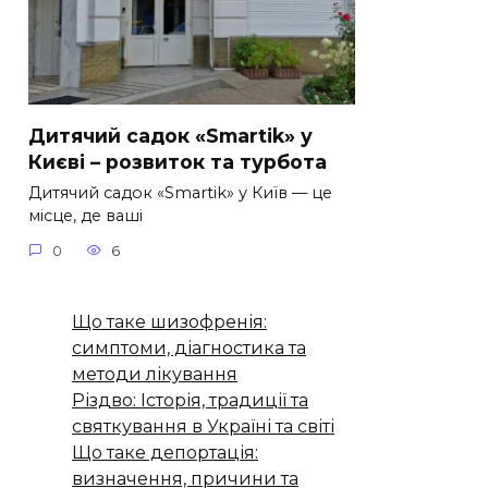
Дитячий садок «Smartik» у
Києві – розвиток та турбота
Дитячий садок «Smartik» у Київ — це
місце, де ваші
0
6
Що таке шизофренія:
симптоми, діагностика та
методи лікування
Різдво: Історія, традиції та
святкування в Україні та світі
Що таке депортація:
визначення, причини та