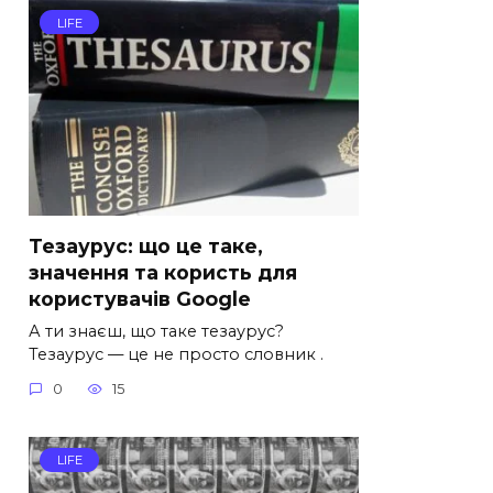
LIFE
Тезаурус: що це таке,
значення та користь для
користувачів Google
А ти знаєш, що таке тезаурус?
Тезаурус — це не просто словник .
0
15
LIFE