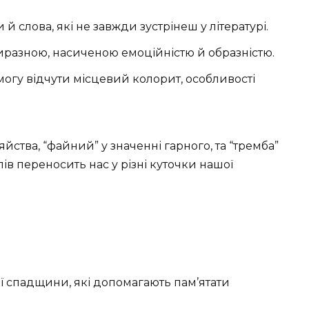
 слова, які не завжди зустрінеш у літературі.
иразною, насиченою емоційністю й образністю.
огу відчути місцевий колорит, особливості
яйства, “файний” у значенні гарного, та “тремба”
лів переносить нас у різні куточки нашої
ої спадщини, які допомагають пам’ятати