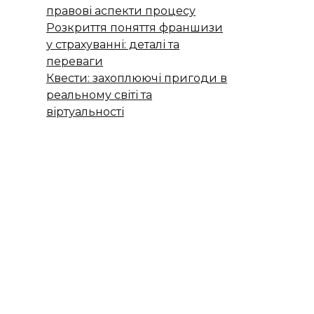
правові аспекти процесу
Розкриття поняття франшизи
у страхуванні: деталі та
переваги
Квести: захоплюючі пригоди в
реальному світі та
віртуальності