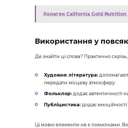
Колаген California Gold Nutriti
Використання у повся
Де знайти ці слова? Практично скрізь
Художня література:
допомагають
передати місцеву атмосферу.
Фольклор:
додає автентичності н
Публіцистика:
додає емоційності 
Ці мовні елементи не є помилками. Во