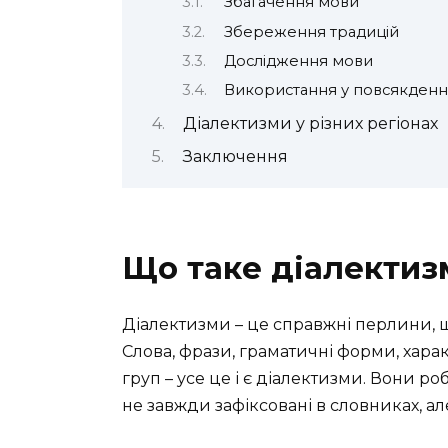
Збагачення мови
Збереження традицій
Дослідження мови
Використання у повсякденн
Діалектизми у різних регіонах
Заключення
Що таке діалектизм
Діалектизми – це справжні перлини, щ
Слова, фрази, граматичні форми, хара
груп – усе це і є діалектизми. Вони 
не завжди зафіксовані в словниках, а