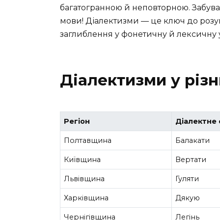
багатогранною й неповторною. Забува
мови! Діалектизми — це ключ до розу
заглиблення у фонетичну й лексичну у
Діалектизми у різн
Регіон
Діалектне 
Полтавщина
Балакати
Київщина
Вертати
Львівщина
Гуляти
Харківщина
Дякую
Чернігівщина
Легінь