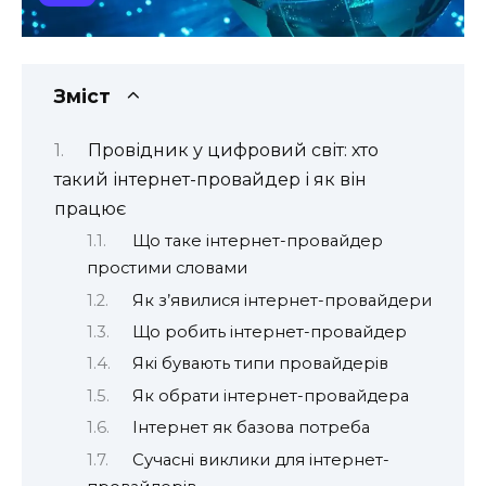
Зміст
Провідник у цифровий світ: хто
такий інтернет-провайдер і як він
працює
Що таке інтернет-провайдер
простими словами
Як з’явилися інтернет-провайдери
Що робить інтернет-провайдер
Які бувають типи провайдерів
Як обрати інтернет-провайдера
Інтернет як базова потреба
Сучасні виклики для інтернет-