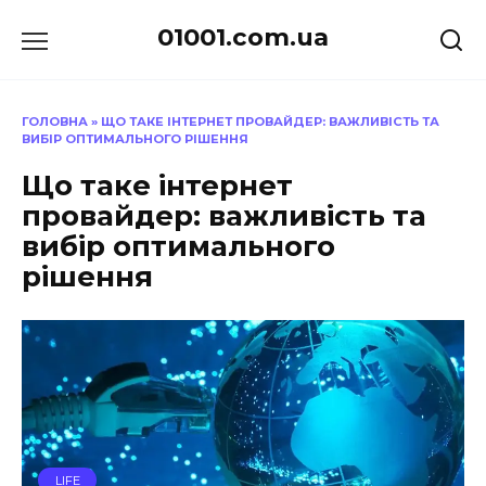
Перейти
01001.com.ua
до
вмісту
ГОЛОВНА
»
ЩО ТАКЕ ІНТЕРНЕТ ПРОВАЙДЕР: ВАЖЛИВІСТЬ ТА
ВИБІР ОПТИМАЛЬНОГО РІШЕННЯ
Що таке інтернет
провайдер: важливість та
вибір оптимального
рішення
LIFE