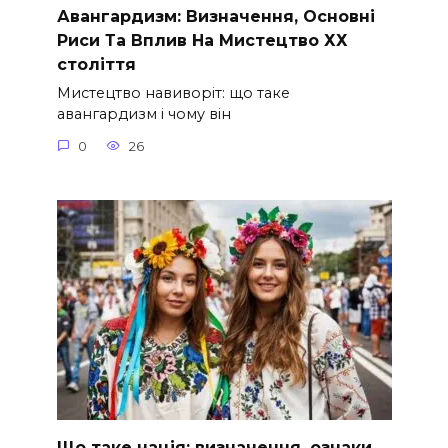
Авангардизм: Визначення, Основні
Риси Та Вплив На Мистецтво ХХ
століття
Мистецтво навиворіт: що таке
авангардизм і чому він
0
26
Що таке нація: визначення, ознаки