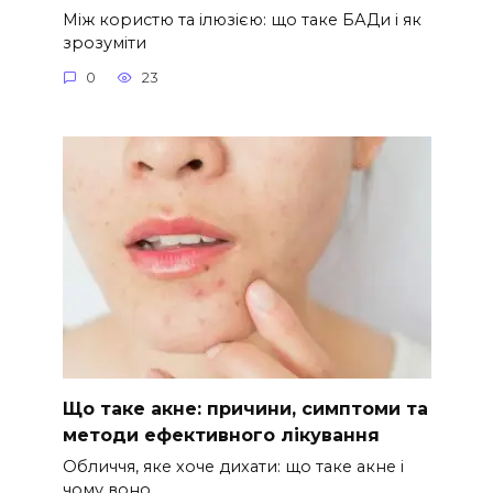
Між користю та ілюзією: що таке БАДи і як
зрозуміти
0
23
Що таке акне: причини, симптоми та
методи ефективного лікування
Обличчя, яке хоче дихати: що таке акне і
чому воно