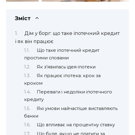
Зміст
Дім у борг: що таке іпотечний кредит
і як він працює
Що таке іпотечний кредит
простими словами
Як з’явилась ідея іпотеки
Як працює іпотека: крок за
кроком
Переваги і недоліки іпотечного
кредиту
Які умови найчастіше виставляють
банки
Що впливає на процентну ставку
Що буде, якщо не платити за