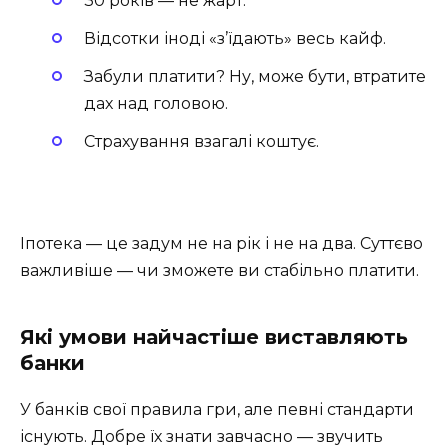
30 років — не жарт.
Відсотки іноді «з’їдають» весь кайф.
Забули платити? Ну, може бути, втратите
дах над головою.
Страхування взагалі коштує.
Іпотека — це задум не на рік і не на два. Суттєво
важливіше — чи зможете ви стабільно платити.
Які умови найчастіше виставляють
банки
У банків свої правила гри, але певні стандарти
існують. Добре їх знати завчасно — звучить