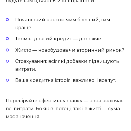
будуть вам вдячні. Є й інші фактори.
Початковий внесок: чим більший, тим
краще.
Термін: довгий кредит — дорожче.
Житло — новобудова чи вторинний ринок?
Страхування: всілякі добавки підвищують
витрати.
Ваша кредитна історія: важливо, і все тут.
Перевіряйте ефективну ставку — вона включає
всі витрати. Бо як в іпотеці, так і в житті — сума
має значення.