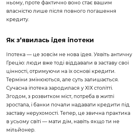
ньому, проте фактично воно стає вашим
власністю лише після повного погашення
кредиту.
Як з’явилась ідея іпотеки
Іпотека — це зовсім не нова ідея. Уявіть античну
Грецію: люди вже тоді віддавали в заставу свої
цінності, отримуючи на їх основі кредити.
Терміни змінюються, але суть залишається.
Сучасна іпотека зародилася у ХІХ столітті.
Згодом, з розвитком міст, потреба в житлі
зростала, і банки почали надавати кредити під
заставу нерухомості. Тепер, це звична практика
в усьому світі — мати дім, навіть якщо ти не
мільйонер.