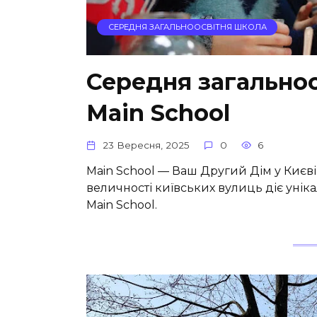
СЕРЕДНЯ ЗАГАЛЬНООСВІТНЯ ШКОЛА
Середня загальноо
Main School
23 Вересня, 2025
0
6
Main School — Ваш Другий Дім у Києві
величності київських вулиць діє унік
Main School.