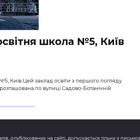
світня школа №5, Київ
 №5, Київ Цей заклад освіти з першого погляду
ка розташована по вулиці Садово-Ботанічній
лів, опублікованих на сайті, допускається тільки з письм