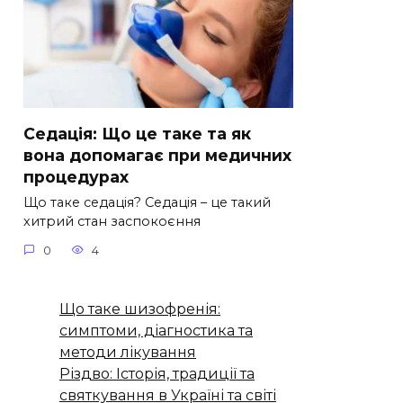
Седація: Що це таке та як
вона допомагає при медичних
процедурах
Що таке седація? Седація – це такий
хитрий стан заспокоєння
0
4
Що таке шизофренія:
симптоми, діагностика та
методи лікування
Різдво: Історія, традиції та
святкування в Україні та світі