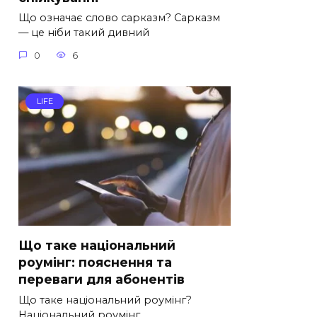
Що означає слово сарказм? Сарказм
— це ніби такий дивний
0
6
LIFE
Що таке національний
роумінг: пояснення та
переваги для абонентів
Що таке національний роумінг?
Національний роумінг