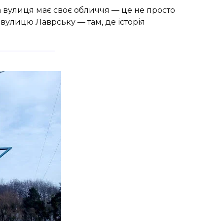
жна вулиця має своє обличчя — це не просто
і вулицю Лаврську — там, де історія