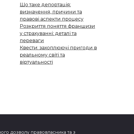
Що таке депортація:
визначення, причини та
правові аспекти процесу
Розкриття поняття франшизи
у страхуванні: деталі та
переваги
Квести: захоплюючі пригоди в
реальному світі та
віртуальності
ового дозволу правовласника та з