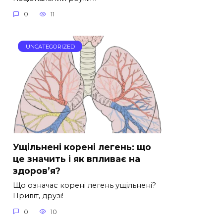
0
11
UNCATEGORIZED
Ущільнені корені легень: що
це значить і як впливає на
здоров’я?
Що означає корені легень ущільнені?
Привіт, друзі!
0
10