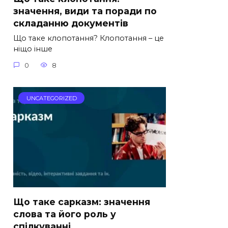
значення, види та поради по
складанню документів
Що таке клопотання? Клопотання – це
ніщо інше
0
8
UNCATEGORIZED
Що таке сарказм: значення
слова та його роль у
спілкуванні