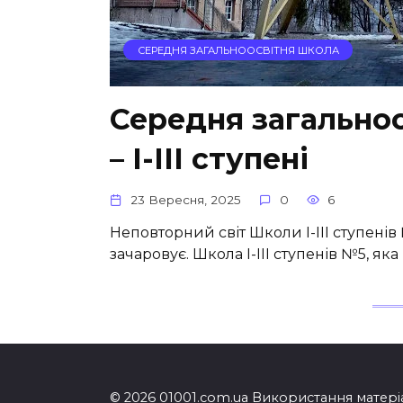
СЕРЕДНЯ ЗАГАЛЬНООСВІТНЯ ШКОЛА
Середня загальноо
– І-ІІІ ступені
23 Вересня, 2025
0
6
Неповторний світ Школи I-III ступенів
зачаровує. Школа I-III ступенів №5, я
© 2026 01001.com.ua Використання матеріа