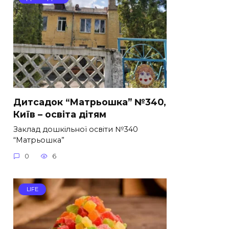
Дитсадок “Матрьошка” №340,
Київ – освіта дітям
Заклад дошкільної освіти №340
“Матрьошка”
0
6
LIFE