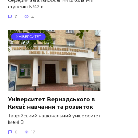
Середня загальноосвітня школа І-ІІІ
ступенів №42 в
0
4
УНІВЕРСИТЕТ
Університет Вернадського в
Києві: навчання та розвиток
Таврійський національний університет
імені В.
0
17