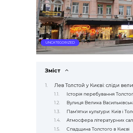
UNCATEGORIZED
Зміст
Лев Толстой у Києві: сліди ве
Історія перебування Толстог
Вулиця Велика Васильківська
Пам’ятки культури: Київ і То
Атмосфера літературних сал
Спадщина Толстого в Києві