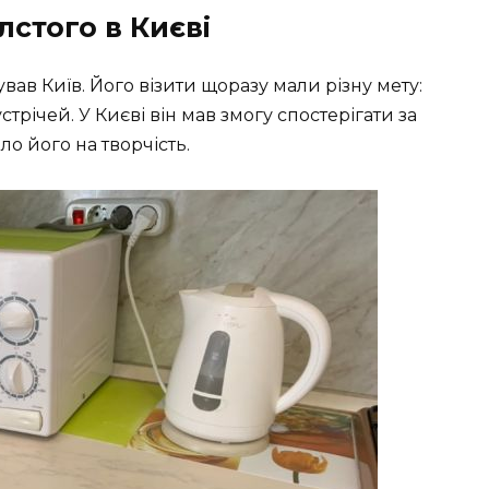
лстого в Києві
ував Київ. Його візити щоразу мали різну мету:
стрічей. У Києві він мав змогу спостерігати за
ло його на творчість.