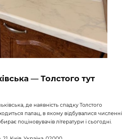
івська — Толстого тут
ьківська, де наявність спадку Толстого
аходиться палац, в якому відбувалися численні
 збирає поціновувачів літератури і сьогодні.
1, Київ, Україна, 02000.