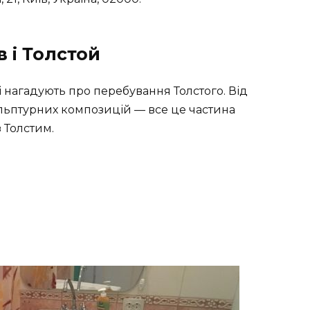
в і Толстой
кі нагадують про перебування Толстого. Від
льптурних композицій — все це частина
 Толстим.