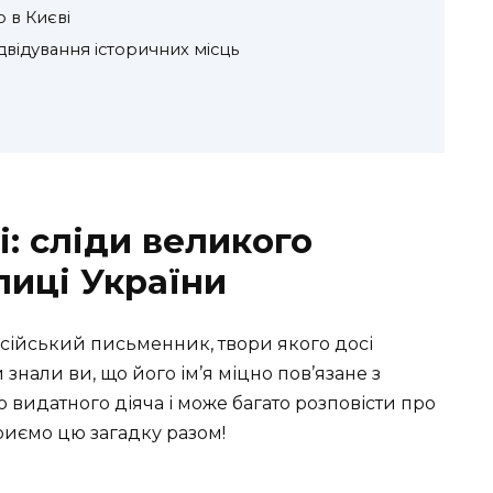
о в Києві
двідування історичних місць
і: сліди великого
лиці України
осійський письменник, твори якого досі
знали ви, що його ім’я міцно пов’язане з
 видатного діяча і може багато розповісти про
криємо цю загадку разом!