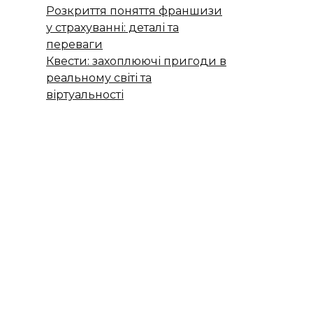
Розкриття поняття франшизи
у страхуванні: деталі та
переваги
Квести: захоплюючі пригоди в
реальному світі та
віртуальності