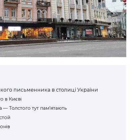
ликого письменника в столиці України
о в Києві
 — Толстого тут пам’ятають
лстой
онів