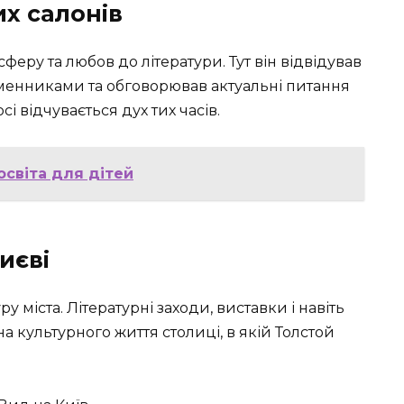
х салонів
феру та любов до літератури. Тут він відвідував
ьменниками та обговорював актуальні питання
сі відчувається дух тих часів.
освіта для дітей
иєві
ру міста. Літературні заходи, виставки і навіть
а культурного життя столиці, в якій Толстой