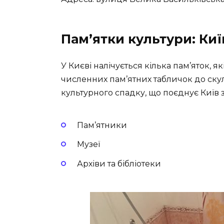
Пам’ятки культури: Киї
У Києві налічується кілька пам’яток, я
численних пам’ятних табличок до ску
культурного спадку, що поєднує Київ з
Пам’ятники
Музеї
Архіви та бібліотеки