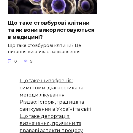
Що таке стовбурові клітини
та як вони використовуються
в медицині?
Що таке стовбурові клітини? Це
питання викликає зацікавлення
0
9
Що таке шизофренія:
симптоми, діагностика та
методи лікування
Різдво: Історія, традиції та
святкування в Україні та світі
Що таке депортація:
визначення, причини та
правові аспекти процесу