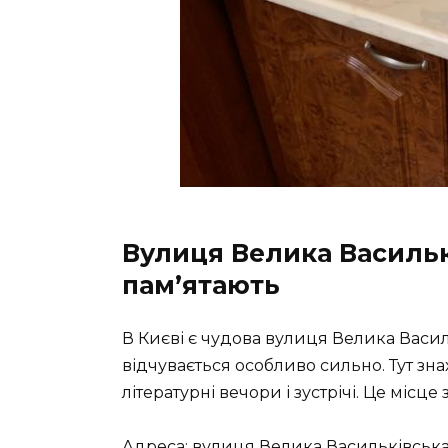
Вулиця Велика Васильк
пам’ятають
В Києві є чудова вулиця Велика Васил
відчувається особливо сильно. Тут зн
літературні вечори і зустрічі. Це місце
Адреса: вулиця Велика Васильківська, 2