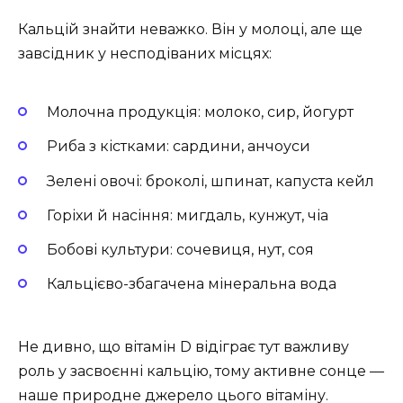
Кальцій знайти неважко. Він у молоці, але ще
завсідник у несподіваних місцях:
Молочна продукція: молоко, сир, йогурт
Риба з кістками: сардини, анчоуси
Зелені овочі: броколі, шпинат, капуста кейл
Горіхи й насіння: мигдаль, кунжут, чіа
Бобові культури: сочевиця, нут, соя
Кальцієво-збагачена мінеральна вода
Не дивно, що вітамін D відіграє тут важливу
роль у засвоєнні кальцію, тому активне сонце —
наше природне джерело цього вітаміну.