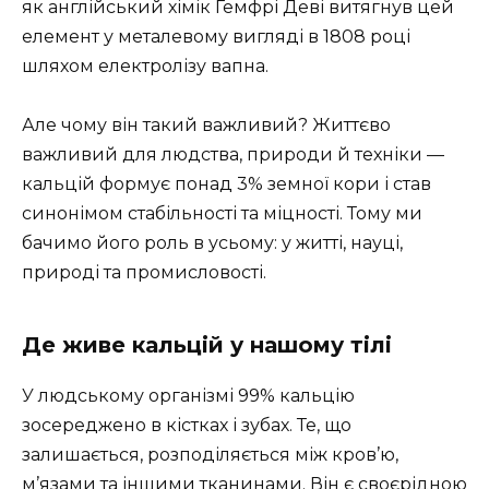
як англійський хімік Гемфрі Деві витягнув цей
елемент у металевому вигляді в 1808 році
шляхом електролізу вапна.
Але чому він такий важливий? Життєво
важливий для людства, природи й техніки —
кальцій формує понад 3% земної кори і став
синонімом стабільності та міцності. Тому ми
бачимо його роль в усьому: у житті, науці,
природі та промисловості.
Де живе кальцій у нашому тілі
У людському організмі 99% кальцію
зосереджено в кістках і зубах. Те, що
залишається, розподіляється між кров’ю,
м’язами та іншими тканинами. Він є своєрідною