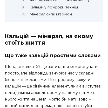
Як покращити засвоєння кальцію
Кальцій у природі і техніці
Мінерал сили і гармонії
Кальцій — мінерал, на якому
стоїть життя
Що таке кальцій простими словами
Що таке кальцій? Це запитання може звучати
просто, але відповідь занурює нас у складні
біологічні механізми. По-простому кажучи,
кальцій — це хімічний елемент, який виступає
невидимим архітектором у нашому тілі. Без
нього життя на Землі могло би мати зовсім
інший вигляд: зокрема, наші кістки та зуби