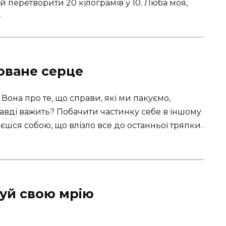
й перетворити 20 кілограмів у 10. Люба моя,
✨
оване серце
. Вона про те, що справи, які ми пакуємо,
авді важить? Побачити частинку себе в іншому
шаєшся собою, що влізло все до останньої тряпки.
зуй свою мрію