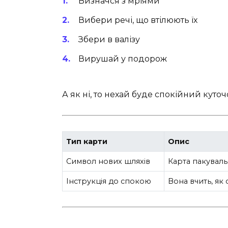
Визначся з мріями
Вибери речі, що втілюють їх
Збери в валізу
Вирушай у подорож
А як ні, то нехай буде спокійний куточ
Тип карти
Опис
Символ нових шляхів
Карта пакуваль
Інструкція до спокою
Вона вчить, як