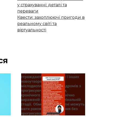
у страхуванні: деталі та
переваги
Квести: захоплюючі пригоди в
реальному світі та
віртуальності
ся