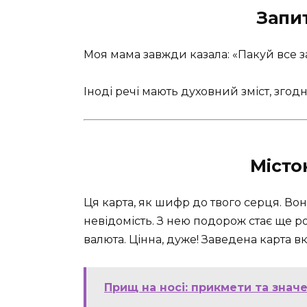
Запит
Моя мама завжди казала: «Пакуй все з
Іноді речі мають духовний зміст, згод
Місто
Ця карта, як шифр до твого серця. Во
невідомість. З нею подорож стає ще 
валюта. Цінна, дуже! Заведена карта вк
Прищ на носі: прикмети та значе