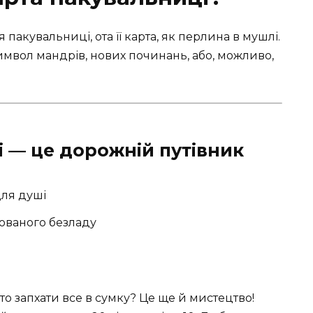
 пакувальниці, ота її карта, як перлина в мушлі.
имвол мандрів, нових починань, або, можливо,
і — це дорожній путівник
для душі
кованого безладу
то запхати все в сумку? Це ще й мистецтво!