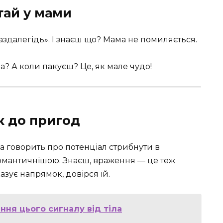
ай у мами ‍
аздалегідь». І знаєш що? Мама не помиляється.
на? А коли пакуєш? Це, як мале чудо!
к до пригод
на говорить про потенціал стрибнути в
романтичнішою. Знаєш, враження — це теж
азує напрямок, довірся їй.
ння цього сигналу від тіла