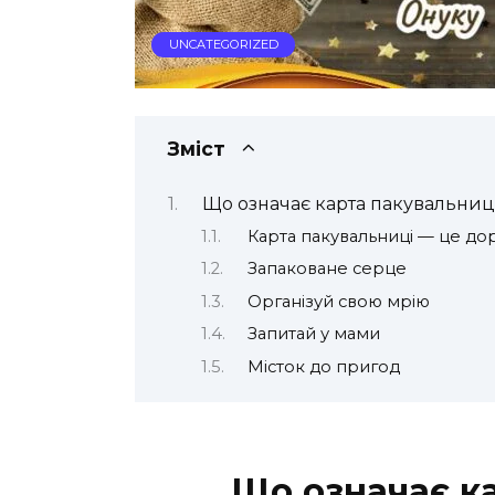
UNCATEGORIZED
Зміст
Що означає карта пакувальниц
Карта пакувальниці — це до
Запаковане серце
Організуй свою мрію
Запитай у мами ‍
Місток до пригод
Що означає к