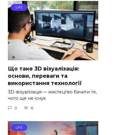
LIFE
Що таке 3D візуалізація:
основи, переваги та
використання технології
3D-візуалізація — мистецтво бачити те,
чого ще не існує
0
6
LIFE