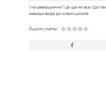
І на завершення? Це ще не все. Що та
завжди веде до нових шляхів.
Оцініть статтю