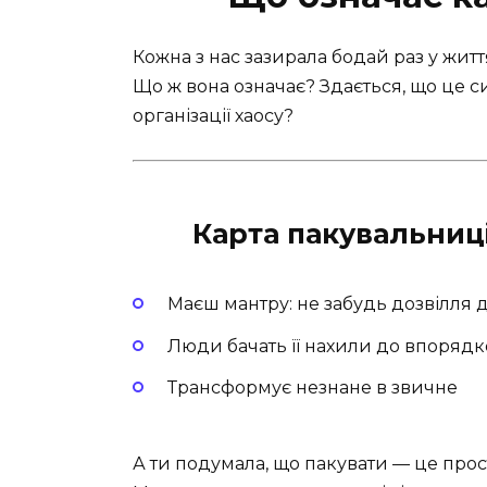
Кожна з нас зазирала бодай раз у життя
Що ж вона означає? Здається, що це с
організації хаосу?
Карта пакувальниц
Маєш мантру: не забудь дозвілля 
Люди бачать її нахили до впоряд
Трансформує незнане в звичне
А ти подумала, що пакувати — це прос