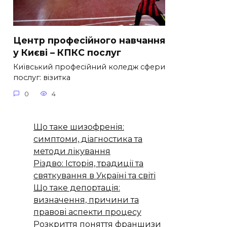
Центр професійного навчання
у Києві – КПКС послуг
Київський професійний коледж сфери
послуг: візитка
0
4
Що таке шизофренія:
симптоми, діагностика та
методи лікування
Різдво: Історія, традиції та
святкування в Україні та світі
Що таке депортація:
визначення, причини та
правові аспекти процесу
Розкриття поняття франшизи