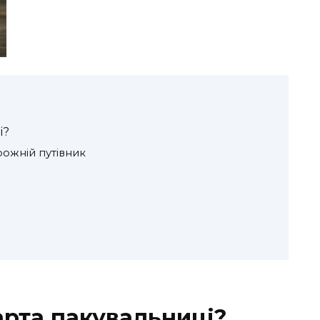
і?
рожній путівник
арта пакувальниці?