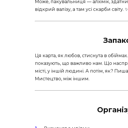
Може, пакувальниця — алхімік, здатни
відкрий валізу, а там усі скарби світу. 
Запак
Ця карта, як любов, стиснута в обіймах
показують, що важливо нам. Що наспр
місті, у іншій людині. А потім, як? Пи
Мистецтво, між іншим.
Органі