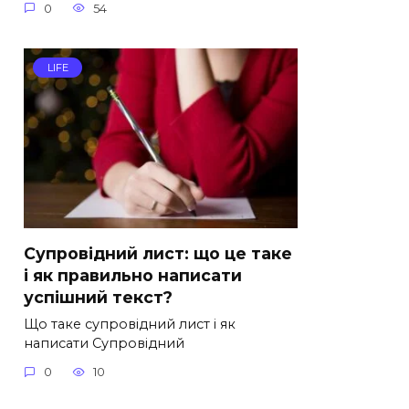
0
54
LIFE
Супровідний лист: що це таке
і як правильно написати
успішний текст?
Що таке супровідний лист і як
написати Супровідний
0
10