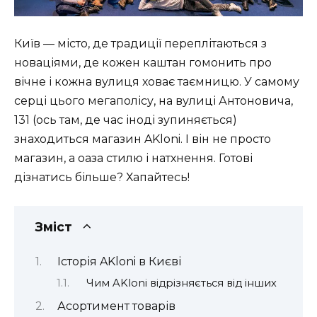
Київ — місто, де традиції переплітаються з
новаціями, де кожен каштан гомонить про
вічне і кожна вулиця ховає таємницю. У самому
серці цього мегаполісу, на вулиці Антоновича,
131 (ось там, де час іноді зупиняється)
знаходиться магазин AKloni. І він не просто
магазин, а оаза стилю і натхнення. Готові
дізнатись більше? Хапайтесь!
Зміст
Історія AKloni в Києві
Чим AKloni відрізняється від інших
Асортимент товарів