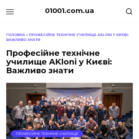
Перейти
01001.com.ua
до
вмісту
ГОЛОВНА
»
ПРОФЕСІЙНЕ ТЕХНІЧНЕ УЧИЛИЩЕ AKLONI У КИЄВІ:
ВАЖЛИВО ЗНАТИ
Професійне технічне
училище AKloni у Києві:
Важливо знати
ПРОФЕСІЙНЕ ТЕХНІЧНЕ УЧИЛИЩЕ