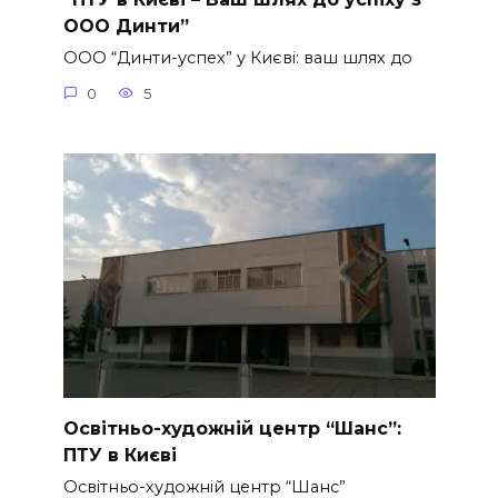
ООО Динти”
ООО “Динти-успех” у Києві: ваш шлях до
0
5
Освітньо-художній центр “Шанс”:
ПТУ в Києві
Освітньо-художній центр “Шанс”