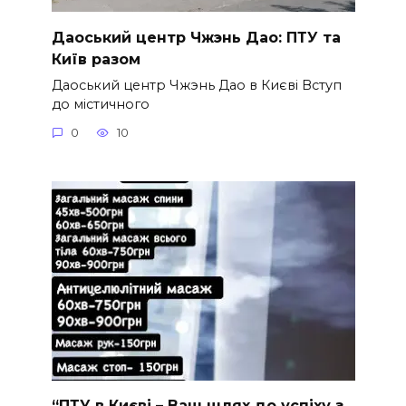
Даоський центр Чжэнь Дао: ПТУ та
Київ разом
Даоський центр Чжэнь Дао в Києві Вступ
до містичного
0
10
“ПТУ в Києві – Ваш шлях до успіху з