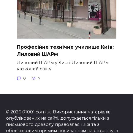
Професійне технічне училище Київ:
Лиловий ШАРм
Лиловий ШАРм у Києві Лиловий ШАРм:
казковий світ у
0
7
© 2026 01001.com.ua Використання матеріалів,
опублікованих на сайті, допускається тільки з
письмового дозволу правовласника та з
обов'язковим прямим посиланням на сторінку, з