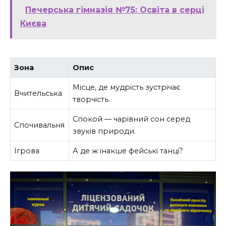
Печерська гімназія №75: Освіта в серці
Києва
Зона
Опис
Місце, де мудрість зустрічає
Вчительська
творчість.
Спокой — чарівний сон серед
Спочивальня
звуків природи.
Ігрова
А де ж інакше фейські танці?