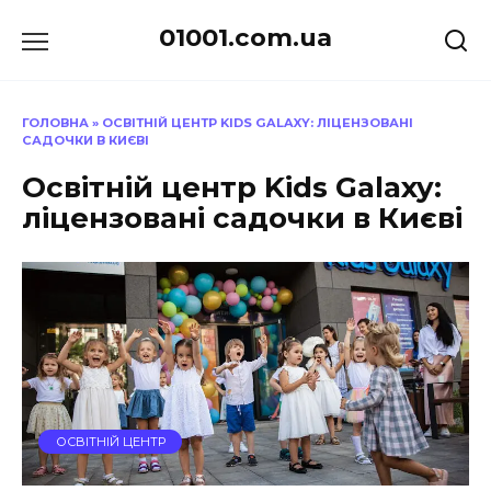
Перейти
01001.com.ua
до
вмісту
ГОЛОВНА
»
ОСВІТНІЙ ЦЕНТР KIDS GALAXY: ЛІЦЕНЗОВАНІ
САДОЧКИ В КИЄВІ
Освітній центр Kids Galaxy:
ліцензовані садочки в Києві
ОСВІТНІЙ ЦЕНТР