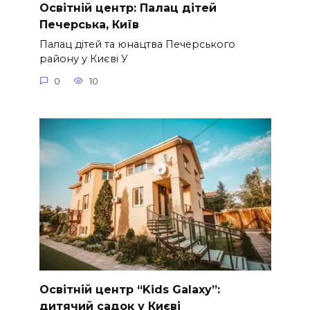
Освітній центр: Палац дітей
Печерська, Київ
Палац дітей та юнацтва Печерського
району у Києві У
0
10
Освітній центр “Kids Galaxy”:
дитячий садок у Києві