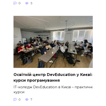
0
5
Освітній центр DevEducation у Києві:
курси програмування
IT-коледж DevEducation в Києві – практичні
курси
0
7