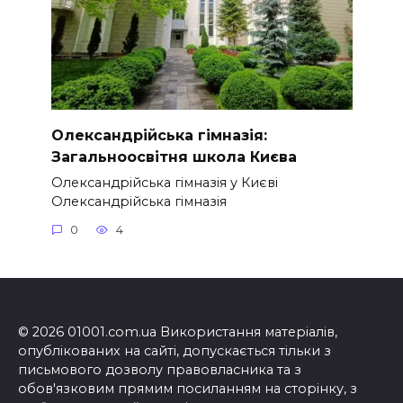
Олександрійська гімназія:
Загальноосвітня школа Києва
Олександрійська гімназія у Києві
Олександрійська гімназія
0
4
© 2026 01001.com.ua Використання матеріалів,
опублікованих на сайті, допускається тільки з
письмового дозволу правовласника та з
обов'язковим прямим посиланням на сторінку, з