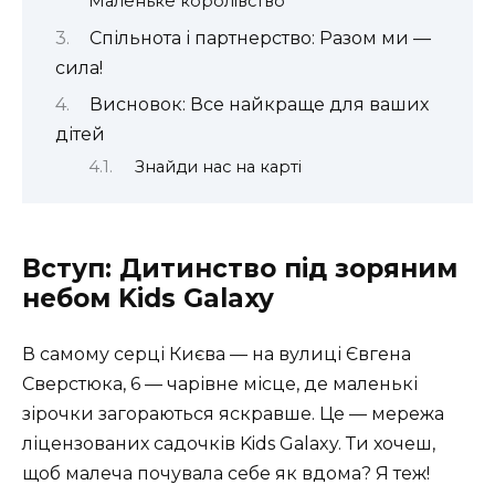
Маленьке королівство
Спільнота і партнерство: Разом ми —
сила!
Висновок: Все найкраще для ваших
дітей
Знайди нас на карті
Вступ: Дитинство під зоряним
небом Kids Galaxy
В самому серці Києва — на вулиці Євгена
Сверстюка, 6 — чарівне місце, де маленькі
зірочки загораються яскравше. Це — мережа
ліцензованих садочків Kids Galaxy. Ти хочеш,
щоб малеча почувала себе як вдома? Я теж!