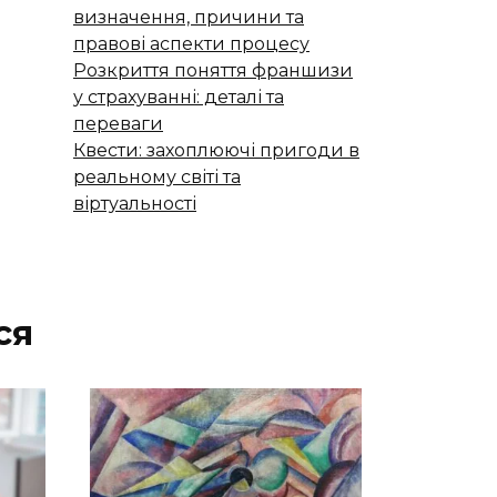
визначення, причини та
правові аспекти процесу
Розкриття поняття франшизи
у страхуванні: деталі та
переваги
Квести: захоплюючі пригоди в
реальному світі та
віртуальності
ся