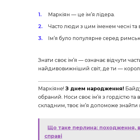
Маркіян — це ім’я лідера.
Часто люди з цим іменем чесні та 
Ім’я було популярне серед римськи
Знати своє ім’я — означає відчути части
найдивовижніший світ, де ти — корол
Маркіяне!
З днем народження!
Байду
обраний. Носи своє ім’я з гордістю та 
складним, твоє ім’я допоможе знайти ш
Що таке перлина: походження, в
справі