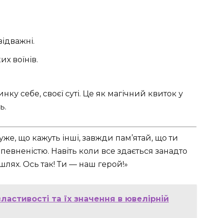
відважні.
х воїнів.
нку себе, своєї суті. Це як магічний квиток у
ь.
же, що кажуть інші, завжди пам’ятай, що ти
впевненістю. Навіть коли все здається занадто
лях. Ось так! Ти — наш герой!»
ластивості та їх значення в ювелірній