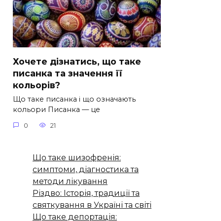
Хочете дізнатись, що таке
писанка та значення її
кольорів?
Що таке писанка і що означають
кольори Писанка — це
0
21
Що таке шизофренія:
симптоми, діагностика та
методи лікування
Різдво: Історія, традиції та
святкування в Україні та світі
Що таке депортація: