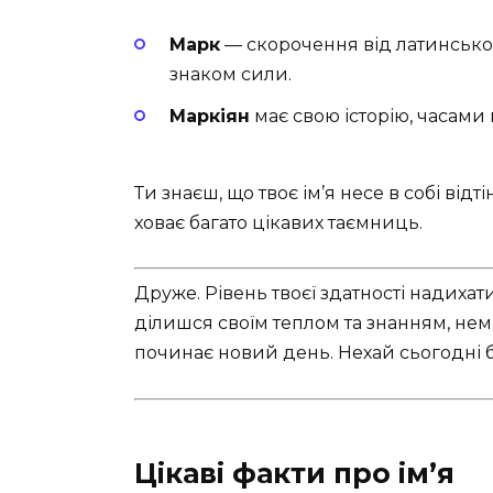
Марк
— скорочення від латинськог
знаком сили.
Маркіян
має свою історію, часами 
Ти знаєш, що твоє ім’я несе в собі відт
ховає багато цікавих таємниць.
Друже. Рівень твоєї здатності надихат
ділишся своїм теплом та знанням, немо
починає новий день. Нехай сьогодні бу
Цікаві факти про ім’я