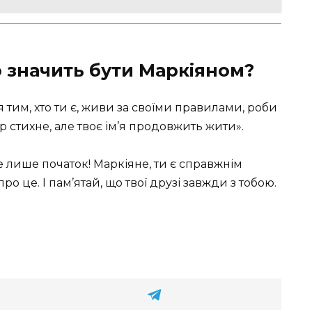
о значить бути Маркіяном?
я тим, хто ти є, живи за своїми правилами, роби
ітер стихне, але твоє ім’я продовжить жити».
е лише початок! Маркіяне, ти є справжнім
о це. І пам’ятай, що твої друзі завжди з тобою.