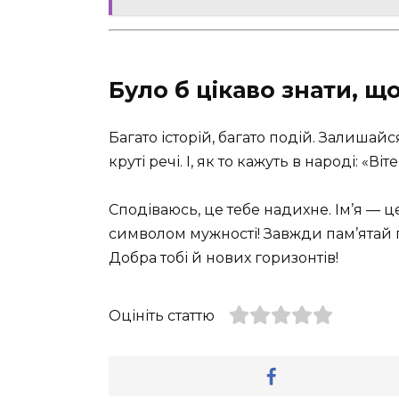
Було б цікаво знати, щ
Багато історій, багато подій. Залишайс
круті речі. І, як то кажуть в народі: «В
Сподіваюсь, це тебе надихне. Ім’я — ц
символом мужності! Завжди пам’ятай пр
Добра тобі й нових горизонтів!
Оцініть статтю