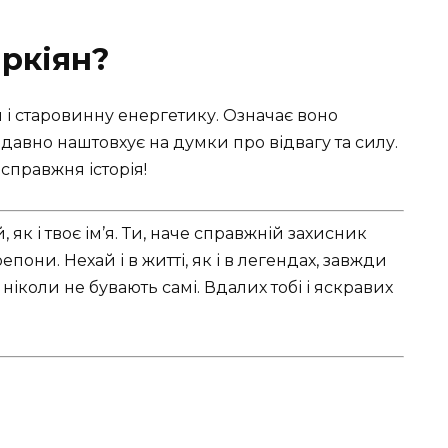
аркіян?
 і старовинну енергетику. Означає воно
давно наштовхує на думки про відвагу та силу.
 справжня історія!
 як і твоє ім’я. Ти, наче справжній захисник
епони. Нехай і в житті, як і в легендах, завжди
ніколи не бувають самі. Вдалих тобі і яскравих