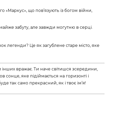
о «Маркус», що пов’язують із богом війни,
майже забуту, але завжди могутню в серці.
інок легенди? Це як загублене старе місто, яке
и інших вражає. Ти наче світишся зсередини,
в сонце, яке підіймається на горизонті і
де так само прекрасний, як і твоє ім’я!