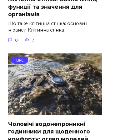
функції та значення для
організмів
Що таке клітинна стінка: основи і
нюанси Клітинна стінка
0
7
LIFE
Чоловічі водонепроникні
годинники для щоденного
комфорту: огляд моделей