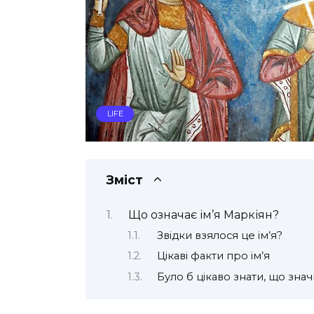
LIFE
Зміст
Що означає ім’я Маркіян?
Звідки взялося це ім’я?
Цікаві факти про ім’я
Було б цікаво знати, що зна