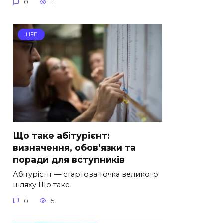
0
11
LIFE
Що таке абітурієнт:
визначення, обов’язки та
поради для вступників
Абітурієнт — стартова точка великого
шляху Що таке
0
5