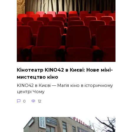
Кінотеатр KINO42 в Києві: Нове міні-
мистецтво кіно
KINO42 в Києві — Магія кіно в історичному
центрі Чому
0
12