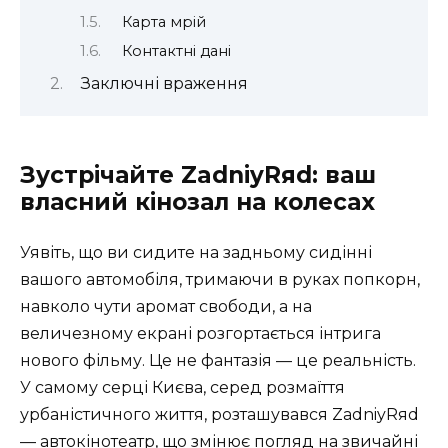
Карта мрій
Контактні дані
Заключні враження
Зустрічайте ZadniyRяd: ваш
власний кінозал на колесах
Уявіть, що ви сидите на задньому сидінні
вашого автомобіля, тримаючи в руках попкорн,
навколо чути аромат свободи, а на
величезному екрані розгортається інтрига
нового фільму. Це не фантазія — це реальність.
У самому серці Києва, серед розмаїття
урбаністичного життя, розташувався
ZadniyRяd
— автокінотеатр, що змінює погляд на звичайні