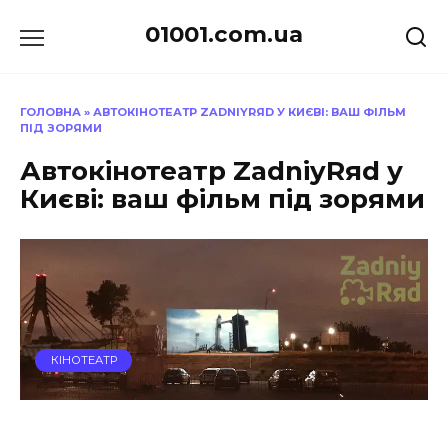
Перейти
01001.com.ua
до
вмісту
ГОЛОВНА
»
АВТОКІНОТЕАТР ZADNIYRЯD У КИЄВІ: ВАШ ФІЛЬМ
ПІД ЗОРЯМИ
Автокінотеатр ZadniyRяd у
Києві: ваш фільм під зорями
КІНОТЕАТР