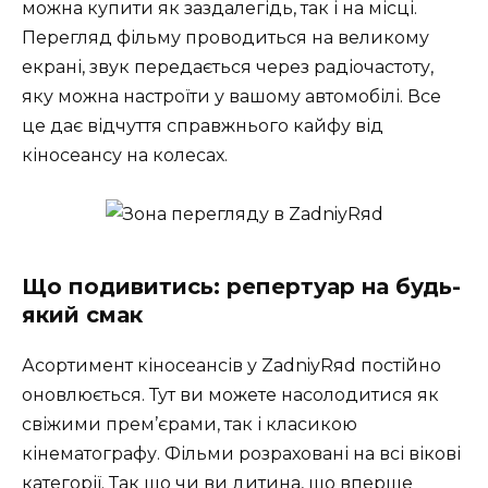
можна купити як заздалегідь, так і на місці.
Перегляд фільму проводиться на великому
екрані, звук передається через радіочастоту,
яку можна настроїти у вашому автомобілі. Все
це дає відчуття справжнього кайфу від
кіносеансу на колесах.
Що подивитись: репертуар на будь-
який смак
Асортимент кіносеансів у ZadniyRяd постійно
оновлюється. Тут ви можете насолодитися як
свіжими прем’єрами, так і класикою
кінематографу. Фільми розраховані на всі вікові
категорії. Так що чи ви дитина, що вперше