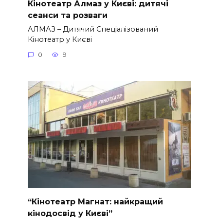
Кінотеатр Алмаз у Києві: дитячі
сеанси та розваги
АЛМАЗ – Дитячий Спеціалізований
Кінотеатр у Києві
0
9
“Кінотеатр Магнат: найкращий
кінодосвід у Києві”