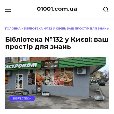
Перейти
01001.com.ua
до
вмісту
ГОЛОВНА
»
БІБЛІОТЕКА №132 У КИЄВІ: ВАШ ПРОСТІР ДЛЯ ЗНАНЬ
Бібліотека №132 у Києві: ваш
простір для знань
БІБЛІОТЕКА