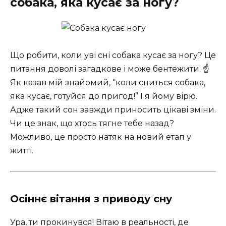
собака, яка кусає за ногу?
Що робити, коли уві сні собака кусає за ногу? Це
питання доволі загадкове і може бентежити. ☝️
Як казав мій знайомий, “коли сниться собака,
яка кусає, готуйся до пригод!” І я йому вірю.
Адже такий сон завжди приносить цікаві зміни.
Чи це знак, що хтось тягне тебе назад?
Можливо, це просто натяк на новий етап у
житті.
Осіннє вітання з приводу сну
Ура, ти прокинувся! Вітаю в реальності, де