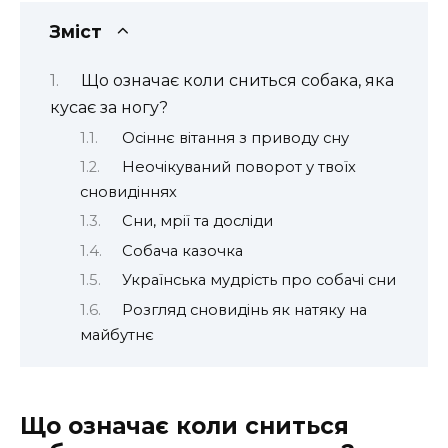
Зміст
Що означає коли сниться собака, яка
кусає за ногу?
Осіннє вітання з приводу сну
Неочікуваний поворот у твоїх
сновидіннях
Сни, мрії та досліди
Собача казочка
Українська мудрість про собачі сни
Розгляд сновидінь як натяку на
майбутнє
Що означає коли сниться