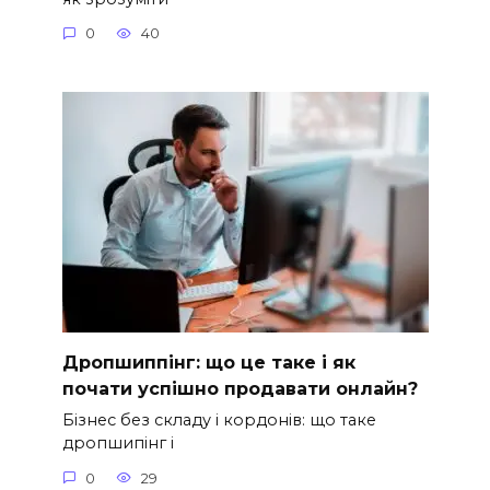
0
40
Дропшиппінг: що це таке і як
почати успішно продавати онлайн?
Бізнес без складу і кордонів: що таке
дропшипінг і
0
29