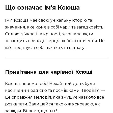
Що означає ім’я Ксюша
Ім’я Ксюша має свою унікальну історію та
значення, яке криє в собі чари та загадковість.
Силою м’якості та кріпості, Ксюша завжди
знаходить шлях до серця любого оточення. Це
ім’я поєднує в собі ніжність та відвагу.
Привітання для чарівної Ксюші
Ксюша, вітаємо тебе! Нехай цей день буде
насичений радістю та посмішками! Твоє ім’я —
це справжня мелодія, яка змушує навколо все
розквітати. Залишайся такою ж яскравою, як
завжди. Вітаємо, що ти є!