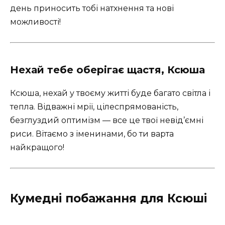
день приносить тобі натхнення та нові
можливості!
Нехай тебе оберігає щастя, Ксюша
Ксюша, нехай у твоєму житті буде багато світла і
тепла. Відважні мрії, цілеспрямованість,
безглуздий оптимізм — все це твої невід’ємні
риси. Вітаємо з іменинами, бо ти варта
найкращого!
Кумедні побажання для Ксюші