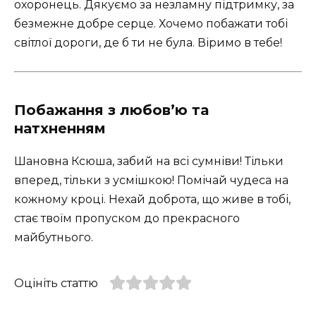
охоронець. Дякуємо за незламну підтримку, за
безмежне добре серце. Хочемо побажати тобі
світлої дороги, де б ти не була. Віримо в тебе!
Побажання з любов’ю та
натхненням
Шановна Ксюша, забий на всі сумніви! Тільки
вперед, тільки з усмішкою! Помічай чудеса на
кожному кроці. Нехай доброта, що живе в тобі,
стає твоїм пропуском до прекрасного
майбутнього.
Оцініть статтю