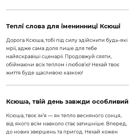
Теплі слова для іменинниці Ксюші
Дорога Ксюша, тобі під силу здійснити будь-які
мрії, адже сама доля пише для тебе
найяскравіші сценарії. Продовжуй сяяти,
обіймаючи всіх теплом і любов’ю! Нехай твоє
життя буде щасливою казкою!
Ксюша, твій день завжди особливий
Ксюша, твоє ім’я — як тепло весняного сонця,
від якого всім навколо стає затишніше. Вперед,
до нових звершень та пригод. Нехай кожен