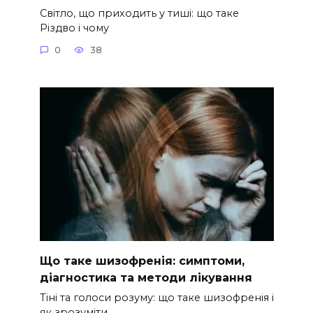
Світло, що приходить у тиші: що таке
Різдво і чому
0
38
Що таке шизофренія: симптоми,
діагностика та методи лікування
Тіні та голоси розуму: що таке шизофренія і
як зрозуміти