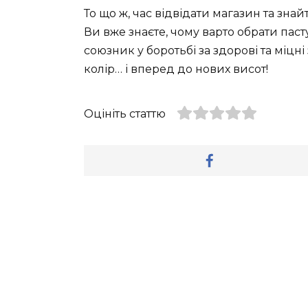
То що ж, час відвідати магазин та знай
Ви вже знаєте, чому варто обрати па
союзник у боротьбі за здорові та міцні
колір… і вперед до нових висот!
Оцініть статтю