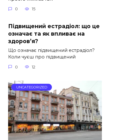
0
15
Підвищений естрадіол: що це
означає та як впливає на
здоров’я?
Що означає підвищений естрадіол?
Коли чуєш про підвищений
0
12
UNCATEGORIZED