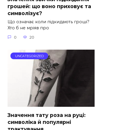
грошей: що воно приховує та
символізує?
Що означає коли підкидають гроші?
Хто б не мріяв про
0
20
UNCATEGORIZED
Значення тату роза на руці:
символіка й популярні
трактування