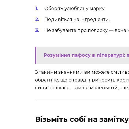
Оберіть улюблену марку.
Подивіться на інгредієнти.
Не забувайте про полоску — вона к
Розуміння пафосу в літературі: 
З такими знаннями ви можете сміливо 
обрати те, що справді приносить корис
синя полоска — лише маленький, але
Візьміть собі на замітку