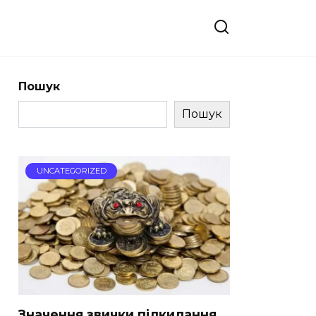
Пошук
Пошук
UNCATEGORIZED
Значення звички підкидання