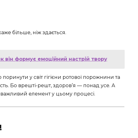
аже більше, ніж здається.
як він формує емоційний настрій твору
поринути у світ гігієни ротової порожнини та
ть. Бо врешті-решт, здоров’я — понад усе. А
 важливий елемент у цьому процесі.
!