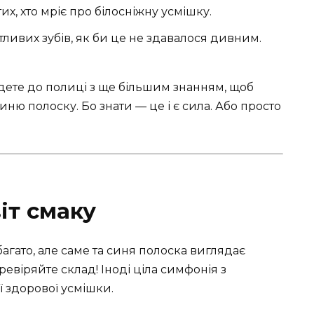
х, хто мріє про білосніжну усмішку.
тливих зубів, як би це не здавалося дивним.
ійдете до полиці з ще більшим знанням, щоб
иню полоску. Бо знати — це і є сила. Або просто
іт смаку
агато, але саме та синя полоска виглядає
евіряйте склад! Іноді ціла симфонія з
ої здорової усмішки.