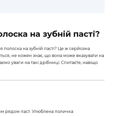
лоска на зубній пасті?
 полоска на зубній пасті? Це ж серйозна
ться, не кожен знає, що вона може вказувати на
таємо уваги на такі дрібниці. Спитаєте, навіщо
гим рядом паст. Улюблена поличка