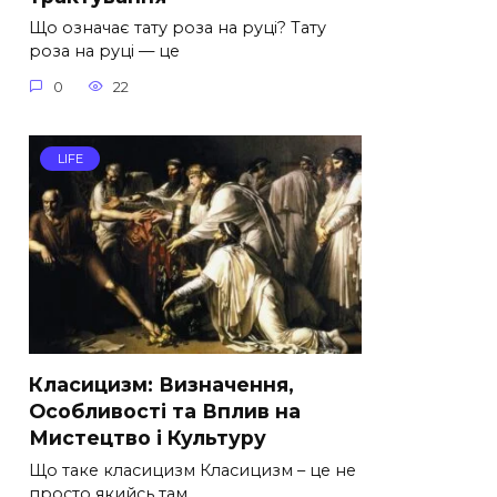
Що означає тату роза на руці? Тату
роза на руці — це
0
22
LIFE
Класицизм: Визначення,
Особливості та Вплив на
Мистецтво і Культуру
Що таке класицизм Класицизм – це не
просто якийсь там