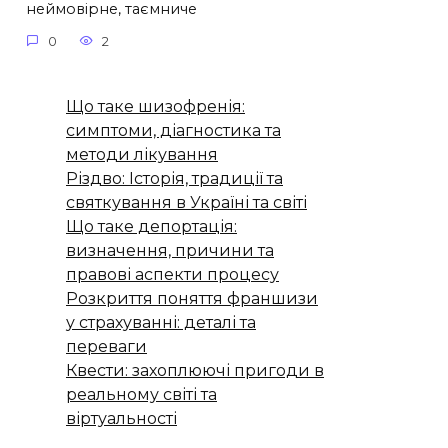
неймовірне, таємниче
0
2
Що таке шизофренія:
симптоми, діагностика та
методи лікування
Різдво: Історія, традиції та
святкування в Україні та світі
Що таке депортація:
визначення, причини та
правові аспекти процесу
Розкриття поняття франшизи
у страхуванні: деталі та
переваги
Квести: захоплюючі пригоди в
реальному світі та
віртуальності