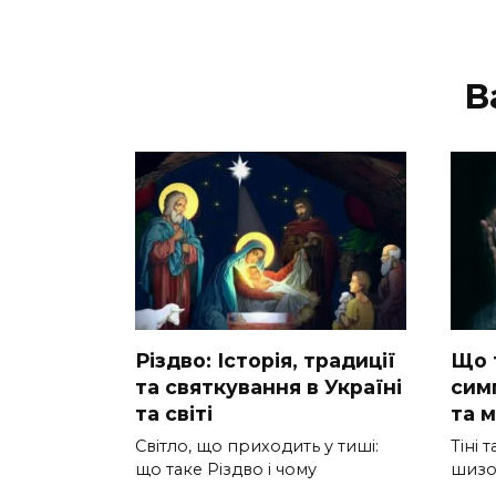
В
Різдво: Історія, традиції
Що 
та святкування в Україні
сим
та світі
та 
Світло, що приходить у тиші:
Тіні 
що таке Різдво і чому
шизоф