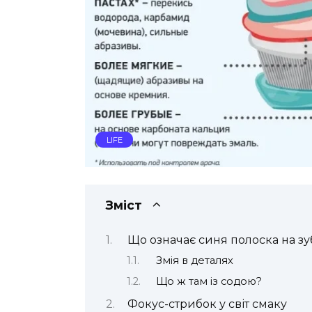
LIFE
Зміст
Що означає синя полоска на зуб
Змія в деталях
Що ж там із содою?
Фокус-стрибок у світ смаку