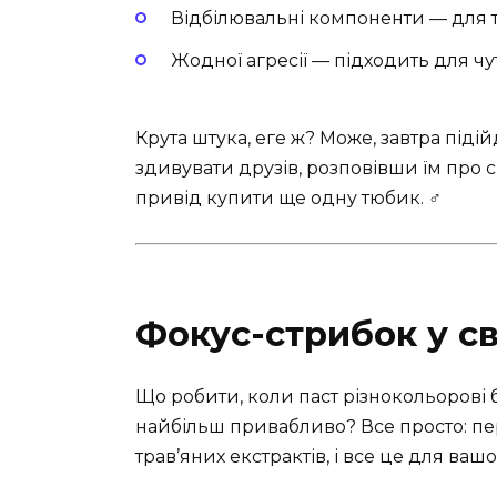
Відбілювальні компоненти — для ти
Жодної агресії — підходить для чу
Крута штука, еге ж? Може, завтра під
здивувати друзів, розповівши їм про с
привід купити ще одну тюбик. ‍♂️
Фокус-стрибок у св
Що робити, коли паст різнокольорові б
найбільш привабливо? Все просто: пер
трав’яних екстрактів, і все це для ваш