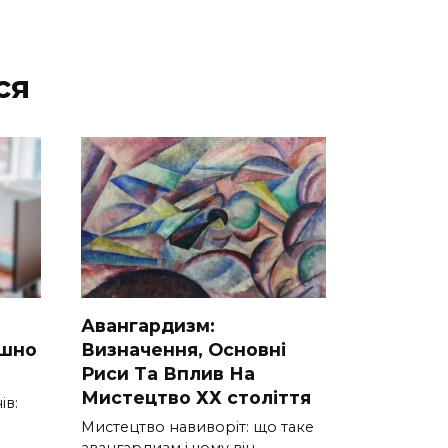
ся
Авангардизм:
ішно
Визначення, Основні
Риси Та Вплив На
Мистецтво ХХ століття
ів:
Мистецтво навиворіт: що таке
авангардизм і чому він