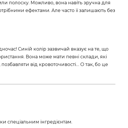
или полоску. Можливо, вона навіть зручна для
потрібними ефектами. Але часто її залишають без
одночас! Синій колір зазвичай вказує на те, що
ристання. Вона може мати певні склади, які
позбавляти від кровоточивості… О так, бо це
ки спеціальним інгредієнтам.