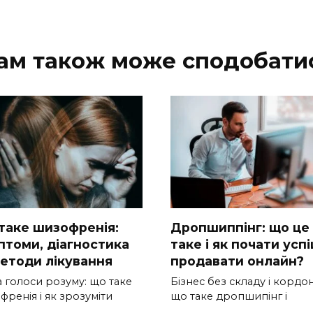
ам також може сподобати
таке шизофренія:
Дропшиппінг: що це
птоми, діагностика
таке і як почати усп
методи лікування
продавати онлайн?
та голоси розуму: що таке
Бізнес без складу і кордон
ренія і як зрозуміти
що таке дропшипінг і