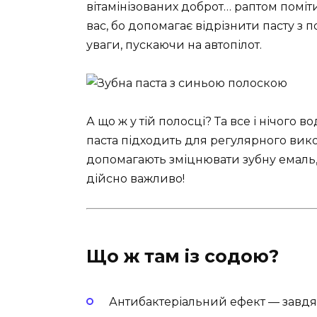
вітамінізованих доброт… раптом поміт
вас, бо допомагає відрізнити пасту з 
уваги, пускаючи на автопілот.
А що ж у тій полосці? Та все і нічого в
паста підходить для регулярного вико
допомагають зміцнювати зубну емаль, 
дійсно важливо!
Що ж там із содою?
Антибактеріальний ефект — завдя