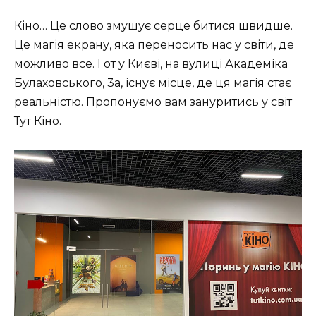
Кіно… Це слово змушує серце битися швидше.
Це магія екрану, яка переносить нас у світи, де
можливо все. І от у Києві, на вулиці Академіка
Булаховського, 3а, існує місце, де ця магія стає
реальністю. Пропонуємо вам зануритись у світ
Тут Кіно.