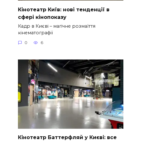
Кінотеатр Київ: нові тенденції в
сфері кінопоказу
Кадр в Києві – магічне розмаїття
кінематографії
0
6
Кінотеатр Баттерфляй у Києві: все