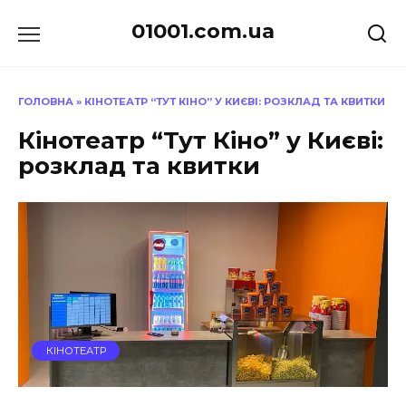
Перейти
01001.com.ua
до
вмісту
ГОЛОВНА
»
КІНОТЕАТР “ТУТ КІНО” У КИЄВІ: РОЗКЛАД ТА КВИТКИ
Кінотеатр “Тут Кіно” у Києві:
розклад та квитки
КІНОТЕАТР