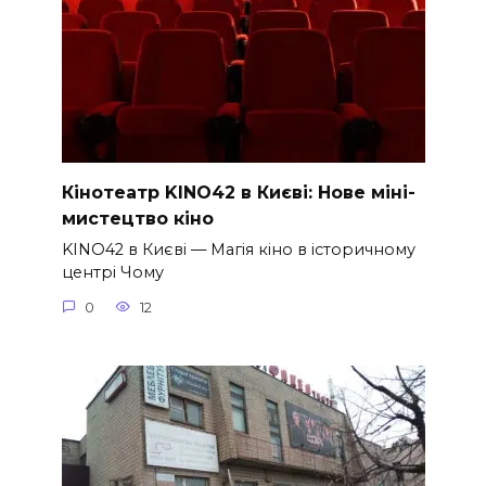
Кінотеатр KINO42 в Києві: Нове міні-
мистецтво кіно
KINO42 в Києві — Магія кіно в історичному
центрі Чому
0
12