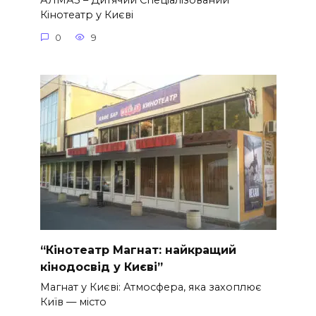
АЛМАЗ – Дитячий Спеціалізований
Кінотеатр у Києві
0
9
“Кінотеатр Магнат: найкращий
кінодосвід у Києві”
Магнат у Києві: Атмосфера, яка захоплює
Київ — місто