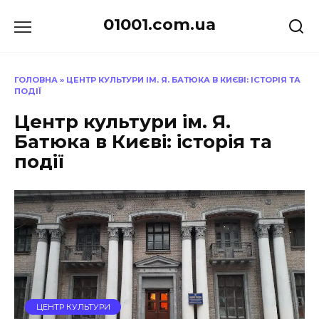
Перейти
01001.com.ua
до
вмісту
ГОЛОВНА
»
ЦЕНТР КУЛЬТУРИ ІМ. Я. БАТЮКА В КИЄВІ: ІСТОРІЯ ТА
ПОДІЇ
Центр культури ім. Я.
Батюка в Києві: історія та
події
ЦЕНТР КУЛЬТУРИ