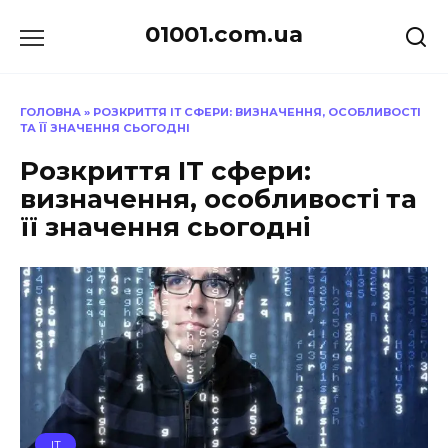
Перейти
01001.com.ua
до
вмісту
ГОЛОВНА
»
РОЗКРИТТЯ ІТ СФЕРИ: ВИЗНАЧЕННЯ, ОСОБЛИВОСТІ
ТА ЇЇ ЗНАЧЕННЯ СЬОГОДНІ
Розкриття ІТ сфери:
визначення, особливості та
її значення сьогодні
IT