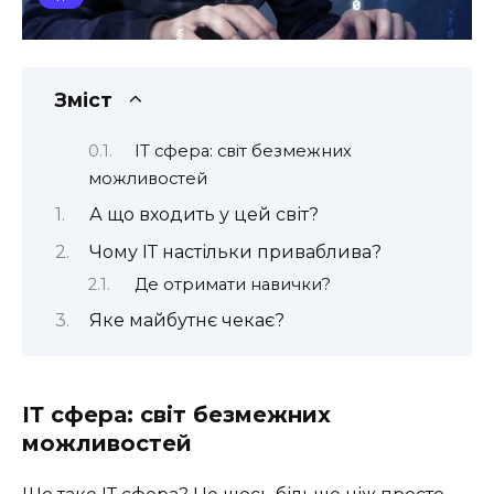
Зміст
ІТ сфера: світ безмежних
можливостей
А що входить у цей світ?
Чому ІТ настільки приваблива?
Де отримати навички?
Яке майбутнє чекає?
ІТ сфера: світ безмежних
можливостей