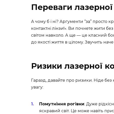
Переваги лазерної 
А чому б і ні? Аргументи “за” просто к
контактні лінзи!». Ви почнете жити б
світом навколо. А ще — це класний бон
до якості життя в цілому. Звучить наче 
Ризики лазерної ко
Гаразд, давайте про ризики. Ніде без 
увагу:
Помутніння рогівки
: Дуже рідкіс
яскравий світ. Це може навіть при