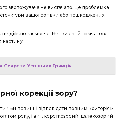
ного зволожувача не вистачало. Це проблемка
структури вашої рогівки або пошкоджених
с це дійсно засмокче. Нерви очей тимчасово
ю картину.
 та Секрети Успішних Гравців
рної корекції зору?
ти? Ви повинні відповідати певним критеріям:
 протягом року, і ви… короткозорий, далекозорий