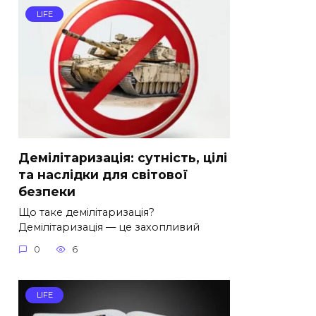
LIFE
Демілітаризація: сутність, цілі
та наслідки для світової
безпеки
Що таке демілітаризація?
Демілітаризація — це захопливий
0
6
LIFE