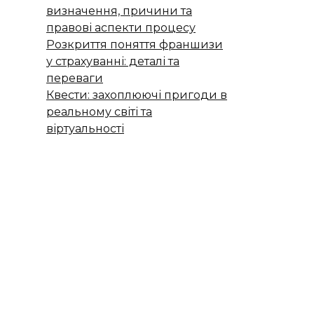
визначення, причини та
правові аспекти процесу
Розкриття поняття франшизи
у страхуванні: деталі та
переваги
Квести: захоплюючі пригоди в
реальному світі та
віртуальності