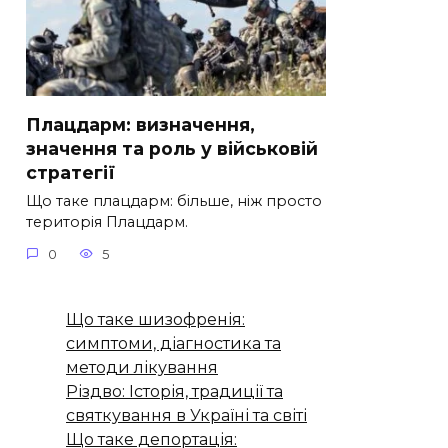
Плацдарм: визначення,
значення та роль у військовій
стратегії
Що таке плацдарм: більше, ніж просто
територія Плацдарм.
0
5
Що таке шизофренія:
симптоми, діагностика та
методи лікування
Різдво: Історія, традиції та
святкування в Україні та світі
Що таке депортація: