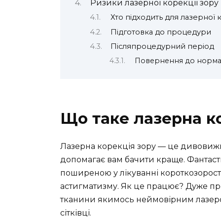
Ризики лазерної корекції зору
Хто підходить для лазерної 
Підготовка до процедури
Післяпроцедурний період
Повернення до норма
Що таке лазерна к
Лазерна корекція зору — це дивовижн
допомагає вам бачити краще. Фантаст
поширеною у лікуванні короткозорості,
астигматизму. Як це працює? Дуже прос
тканини якимось неймовірним лазером
сітківці.