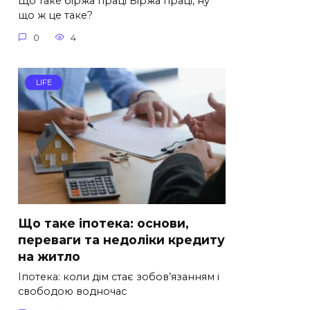
Що таке біржа праці Біржа праці, ну
що ж це таке?
0
4
LIFE
Що таке іпотека: основи,
переваги та недоліки кредиту
на житло
Іпотека: коли дім стає зобов’язанням і
свободою водночас