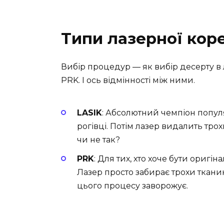
Типи лазерної коре
Вибір процедур — як вибір десерту в л
PRK. І ось відмінності між ними.
LASIK
: Абсолютний чемпіон популя
рогівці. Потім лазер видалить трох
чи не так?
PRK
: Для тих, хто хоче бути оригіна
Лазер просто забирає трохи ткани
цього процесу заворожує.