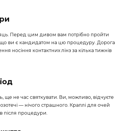
ури
сяць. Перед цим дивом вам потрібно пройти
 що ви є кандидатом на цю процедуру. Дорога
ння носіння контактних лінз за кілька тижнів
іод
ь, ще не час святкувати. Ви, можливо, відчуєте
озотечі — нічого страшного. Краплі для очей
ів після процедури.