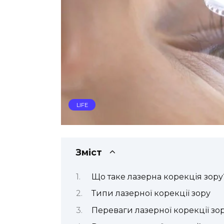
LIFE
Зміст
Що таке лазерна корекція зору
Типи лазерної корекції зору
Переваги лазерної корекції зо