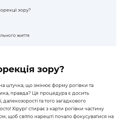
корекції зору?
льного життя
орекція зору?
а штучка, що змінює форму рогівки та
ика, правда? Ця процедура є досить
 далекозорості та того загадкового
то! Хірург стирає з карти рогівки частину
, щоб світло нарешті почало фокусуватися на