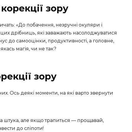
корекції зору
ричать: «До побачення, незручні окуляри і
ез цих дрібниць, які заважають насолоджуватися
ус до самооцінки, продуктивності, а головне,
якась магія, чи не так?
рекції зору
них. Ось деякі моменти, на які варто звернути
на штука, але якщо трапиться — прощавай,
звести до сліпоти!