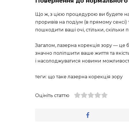
Повернення до нормального
Що ж, з цією процедурою ви будете на 
проривів на подіум (в прямому сенсі) 
пошкодити ваші очі, стільки, скільки п
Загалом, лазерна корекція зору — це 
значно поліпшити ваше життя та якіст
і насолоджуватися новими можливостям
теги: що таке лазерна корекція зору
Оцініть статтю