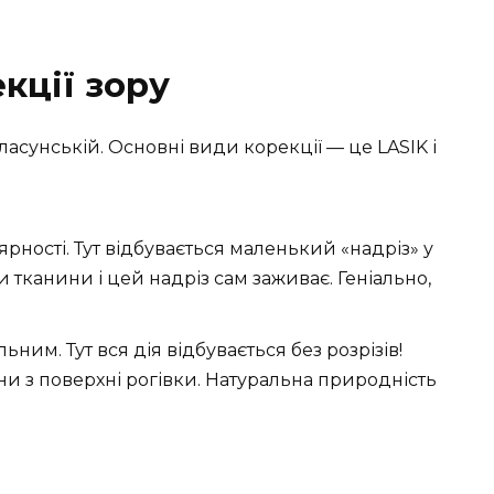
кції зору
асунській. Основні види корекції — це LASIK і
рності. Тут відбувається маленький «надріз» у
и тканини і цей надріз сам заживає. Геніально,
льним. Тут вся дія відбувається без розрізів!
ни з поверхні рогівки. Натуральна природність