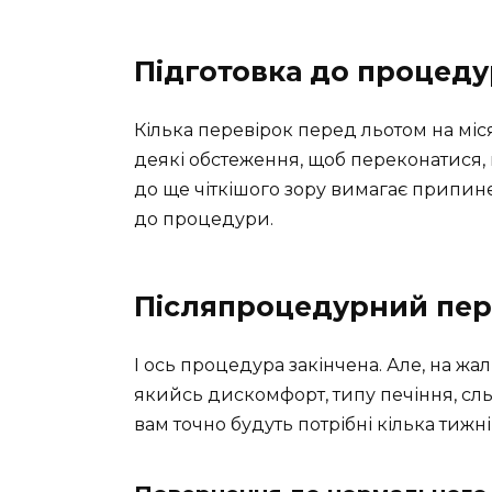
Підготовка до процед
Кілька перевірок перед льотом на мі
деякі обстеження, щоб переконатися,
до ще чіткішого зору вимагає припине
до процедури.
Післяпроцедурний пер
І ось процедура закінчена. Але, на жал
якийсь дискомфорт, типу печіння, сль
вам точно будуть потрібні кілька тижн