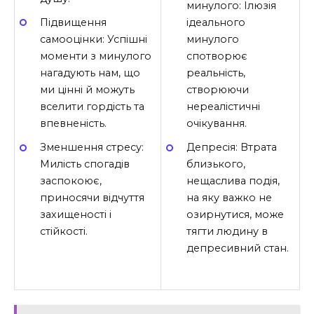
минулого: Ілюзія
Підвищення
ідеального
самооцінки: Успішні
минулого
моменти з минулого
спотворює
нагадують нам, що
реальність,
ми цінні й можуть
створюючи
вселити гордість та
нереалістичні
впевненість.
очікування.
Зменшення стресу:
Депресія: Втрата
Милість спогадів
близького,
заспокоює,
нещаслива подія,
приносячи відчуття
на яку важко не
захищеності і
озирнутися, може
стійкості.
тягти людину в
депресивний стан.