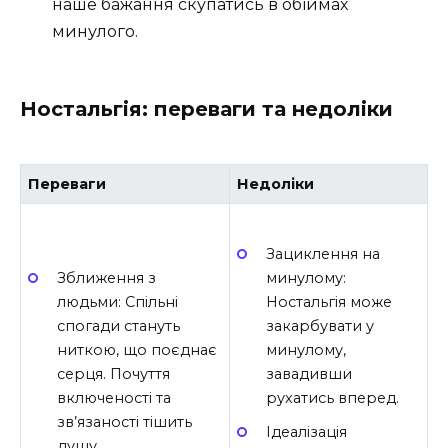
наше бажання скупатись в обіймах
минулого.
Ностальгія: переваги та недоліки
Переваги
Недоліки
Зациклення на
Зближення з
минулому:
людьми: Спільні
Ностальгія може
спогади стануть
закарбувати у
ниткою, що поєднає
минулому,
серця. Почуття
завадивши
включеності та
рухатись вперед.
зв’язаності тішить
Ідеалізація
душу.