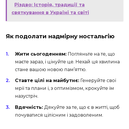
Різдво: Історія, традиції та
святкування в Україні та світі
Як подолати надмірну ностальгію
Жити сьогоденням:
Погляньте на те, що
маєте зараз, і цінуйте це. Нехай ця хвилина
стане вашою новою пам’яттю.
Ставте цілі на майбутнє:
Генеруйте свої
мрії та плани і, з оптимізмом, крокуйте їм
назустріч.
Вдячність:
Дякуйте за те, що є в житті, щоб
почуватися цілісним і задоволеним.