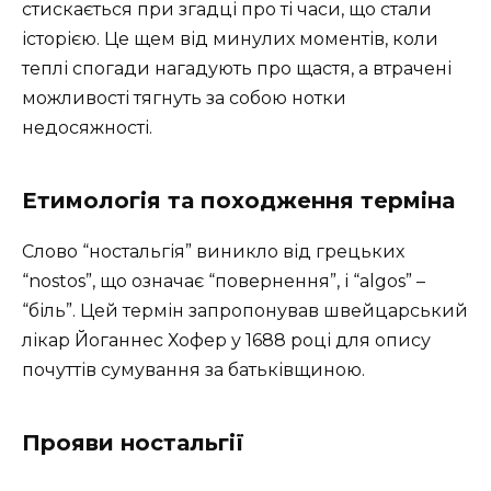
стискається при згадці про ті часи, що стали
історією. Це щем від минулих моментів, коли
теплі спогади нагадують про щастя, а втрачені
можливості тягнуть за собою нотки
недосяжності.
Етимологія та походження терміна
Слово “ностальгія” виникло від грецьких
“nostos”, що означає “повернення”, і “algos” –
“біль”. Цей термін запропонував швейцарський
лікар Йоганнес Хофер у 1688 році для опису
почуттів сумування за батьківщиною.
Прояви ностальгії