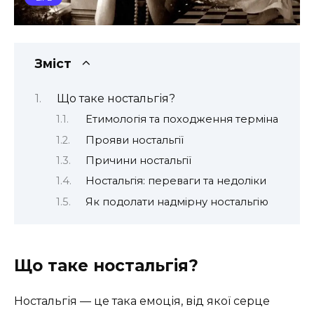
Зміст
Що таке ностальгія?
Етимологія та походження терміна
Прояви ностальгії
Причини ностальгії
Ностальгія: переваги та недоліки
Як подолати надмірну ностальгію
Що таке ностальгія?
Ностальгія — це така емоція, від якої серце