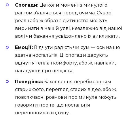
Спогади:
Це коли момент з минулого
раптом з’являється перед очима. Суворі
реалії або ж образ з дитинства можуть
виринати в нашій уяві, незалежно від нашої
волі чи бажання усвідомлено їх викликати.
Емоції:
Відчути радість чи сум — ось на що
здатна ностальгія. Ці спогади дарують
відчуття тепла і комфорту, або ж, навпаки,
нагадують про нещастя.
Поведінка:
Захоплення перебиранням
старих фото, перегляд старих відео, або ж
повсякчасні розмови про минуле можуть
говорити про те, що ностальгія
переповнила людину.