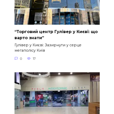
“Торговий центр Гулівер у Києві: що
варто знати”
Гулівер у Києві: Зазирнути у серце
мегаполісу Київ
0
17