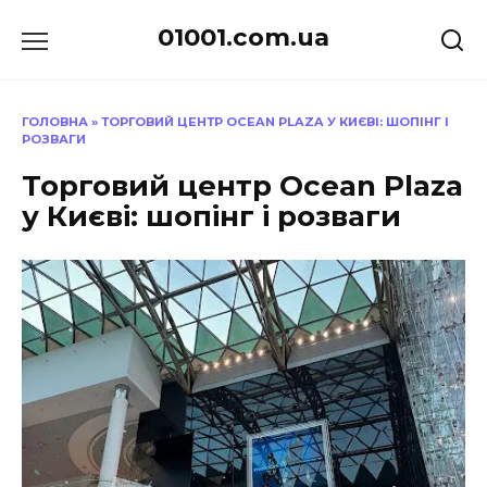
Перейти
01001.com.ua
до
вмісту
ГОЛОВНА
»
ТОРГОВИЙ ЦЕНТР OCEAN PLAZA У КИЄВІ: ШОПІНГ І
РОЗВАГИ
Торговий центр Ocean Plaza
у Києві: шопінг і розваги