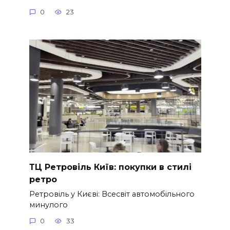
0
23
ТЦ Ретровіль Київ: покупки в стилі
ретро
Ретровіль у Києві: Всесвіт автомобільного
минулого
0
33