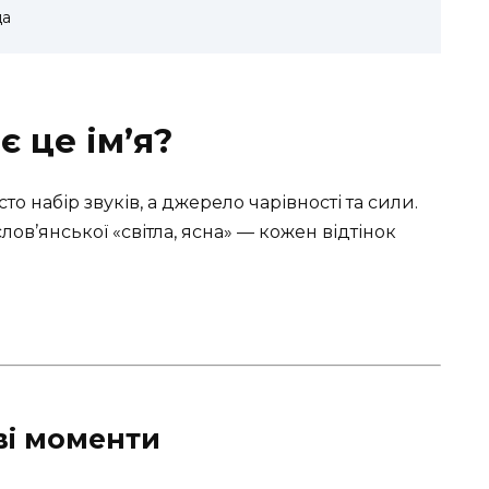
да
є це ім’я?
то набір звуків, а джерело чарівності та сили.
ов’янської «світла, ясна» — кожен відтінок
ві моменти