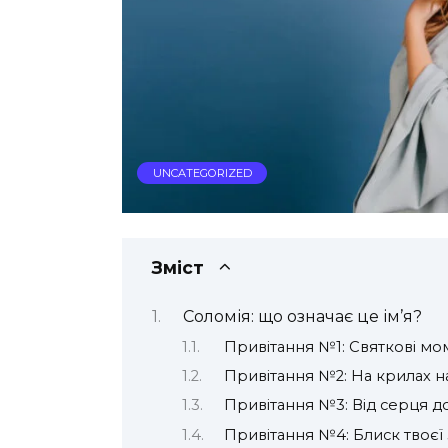
UNCATEGORIZED
Зміст
Соломія: що означає це ім’я?
Привітання №1: Святкові мо
Привітання №2: На крилах н
Привітання №3: Від серця д
Привітання №4: Блиск твоєї 