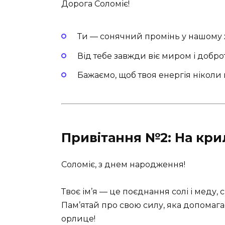
Дорога Соломіє!
Ти — сонячний промінь у нашому ж
Від тебе завжди віє миром і добро
Бажаємо, щоб твоя енергія ніколи 
Привітання №2: На кри
Соломіє, з днем народження!
Твоє ім’я — це поєднання солі і меду, с
Пам’ятай про свою силу, яка допомага
орлице!