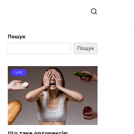
Пошук
Пошук
LIFE
Що таке орторексія: