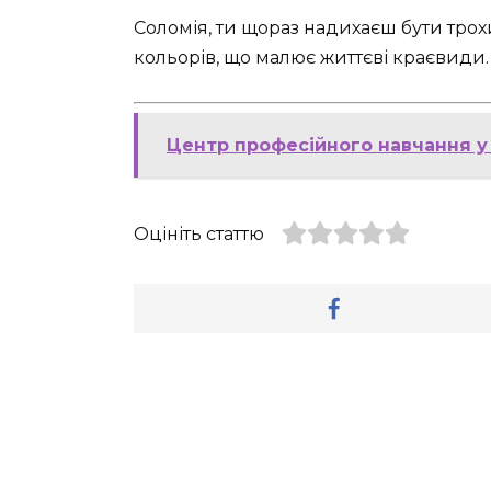
Соломія, ти щораз надихаєш бути трохи
кольорів, що малює життєві краєвиди.
Центр професійного навчання у 
Оцініть статтю