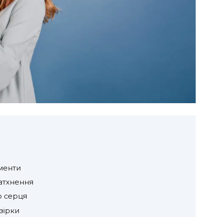
менти
атхнення
о серця
зірки