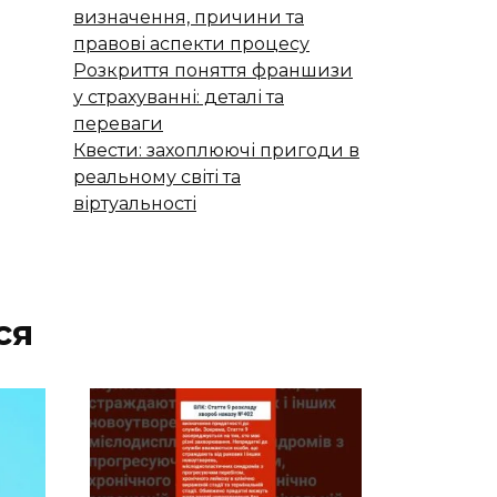
визначення, причини та
правові аспекти процесу
Розкриття поняття франшизи
у страхуванні: деталі та
переваги
Квести: захоплюючі пригоди в
реальному світі та
віртуальності
ся