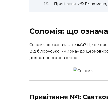
Привітання №5: Вічно моло
Соломія: що означа
Соломія що означає це ім’я? Це не прос
Від білоруської «мирна» до церковносл
додає нового значення.
Привітання №1: Святко