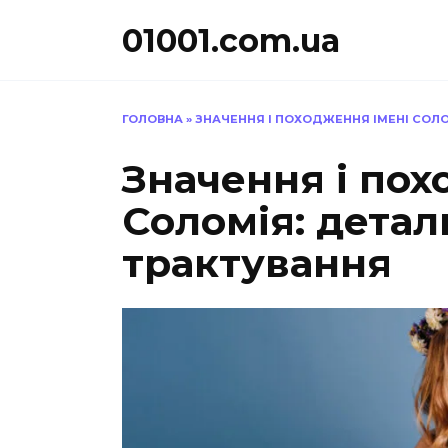
Перейти
01001.com.ua
до
вмісту
ГОЛОВНА
»
ЗНАЧЕННЯ І ПОХОДЖЕННЯ ІМЕНІ СОЛО
Значення і пох
Соломія: детал
трактування