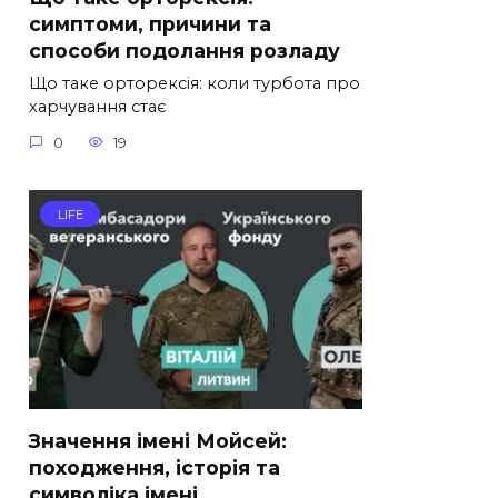
симптоми, причини та
способи подолання розладу
Що таке орторексія: коли турбота про
харчування стає
0
19
LIFE
Значення імені Мойсей:
походження, історія та
символіка імені