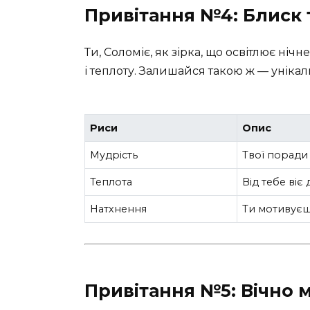
Привітання №4: Блиск т
Ти, Соломіє, як зірка, що освітлює ніч
і теплоту. Залишайся такою ж — уніка
Риси
Опис
Мудрість
Твої поради 
Теплота
Від тебе віє
Натхнення
Ти мотивуєш
Привітання №5: Вічно 