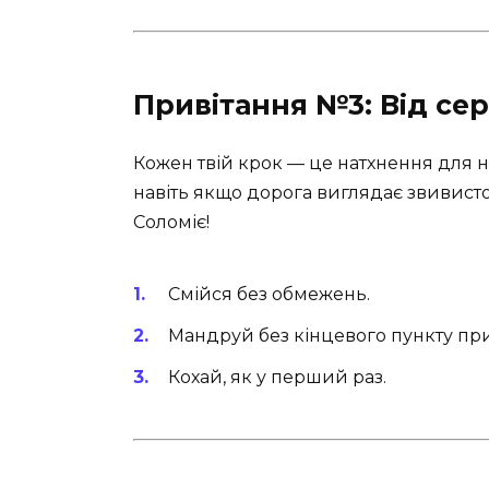
Привітання №3: Від се
Кожен твій крок — це натхнення для на
навіть якщо дорога виглядає звивист
Соломіє!
Смійся без обмежень.
Мандруй без кінцевого пункту пр
Кохай, як у перший раз.