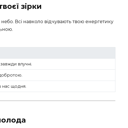
воєї зірки
не небо. Всі навколо відчувають твою енергетику
льною.
завжди влучні.
 добротою.
 нас щодня.
молода