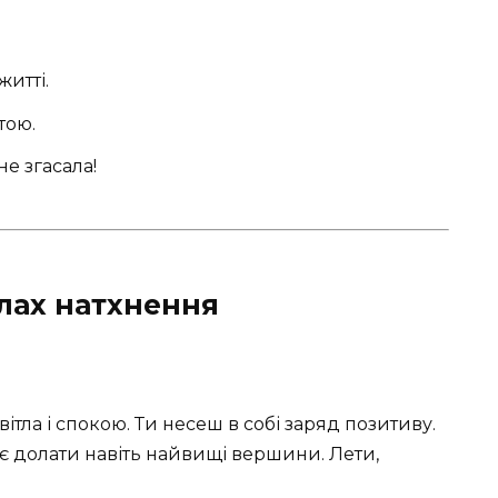
итті.
тою.
не згасала!
лах натхнення
вітла і спокою. Ти несеш в собі заряд позитиву.
є долати навіть найвищі вершини. Лети,