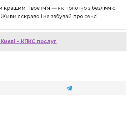
 кращим. Твоє ім’я — як полотно з безліччю
 Живи яскраво і не забувай про сенс!
Києві – КПКС послуг