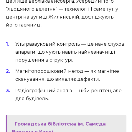
це лише верхівка айсберга. Усередині того
“льодяного велетня” — технології. І саме тут, у
центрі на вулиці Жилянській, досліджують
його таємниці.
Ультразвуковий контроль — це наче слухові
апарати, що чують навіть найнезначніші
порушення в структурі.
Магнітопорошковий метод — як магнітне
сканування, що виявляє дефекти.
Радіографічний аналіз — ніби рентген, але
для будівель.
Громадська бібліотека ім. Самеда
Вургуна в Києві