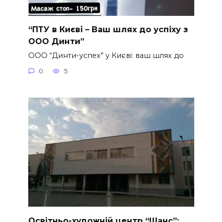
“ПТУ в Києві – Ваш шлях до успіху з
ООО Динти”
ООО “Динти-успех” у Києві: ваш шлях до
0
5
Освітньо-художній центр “Шанс”: