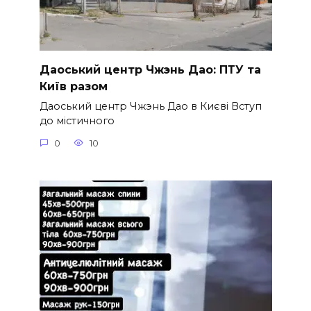
Даоський центр Чжэнь Дао: ПТУ та
Київ разом
Даоський центр Чжэнь Дао в Києві Вступ
до містичного
0
10