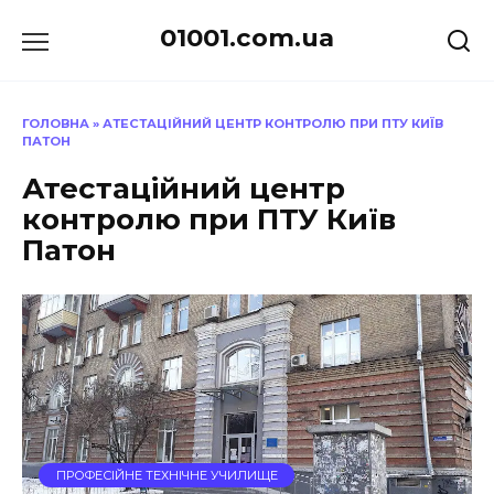
Перейти
01001.com.ua
до
вмісту
ГОЛОВНА
»
АТЕСТАЦІЙНИЙ ЦЕНТР КОНТРОЛЮ ПРИ ПТУ КИЇВ
ПАТОН
Атестаційний центр
контролю при ПТУ Київ
Патон
ПРОФЕСІЙНЕ ТЕХНІЧНЕ УЧИЛИЩЕ