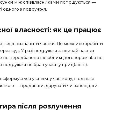
тосунки між співвласниками погіршуються —
і одного з подружжя.
сної власності: як це працює
сті, слід визначити частки. Це можливо зробити
через суд. У разі подружжя зазвичай частки
нше не передбачено шлюбним договором або не
з подружжя не брав участі у придбанні).
нсформується у спільну часткову, і тоді вже
ткою — продавати, дарувати чи заповідати.
ртира після розлучення