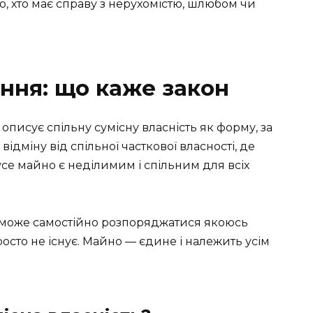
о, хто має справу з нерухомістю, шлюбом чи
ння: що каже закон
 описує спільну сумісну власність як форму, за
відміну від спільної часткової власності, де
 усе майно є неділимим і спільним для всіх
е може самостійно розпоряджатися якоюсь
осто не існує. Майно — єдине і належить усім