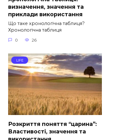
визначення, значення та
приклади використання
Що таке хронологічна таблиця?
Хронологічна таблиця
0
26
LIFE
Розкриття поняття “царина”:
Властивості, значення та
використання