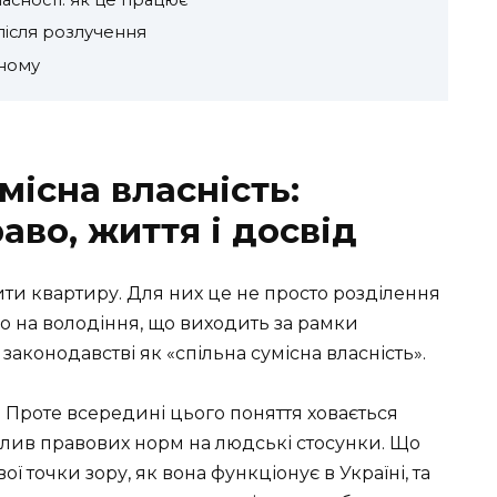
ласності: як це працює
після розлучення
ному
місна власність:
аво, життя і досвід
ти квартиру. Для них це не просто розділення
во на володіння, що виходить за рамки
аконодавстві як «спільна сумісна власність».
 Проте всередині цього поняття ховається
вплив правових норм на людські стосунки. Що
ої точки зору, як вона функціонує в Україні, та