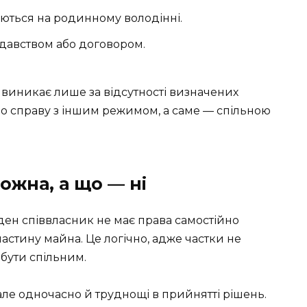
ються на родинному володінні.
одавством або договором.
ь виникає лише за відсутності визначених
мо справу з іншим режимом, а саме — спільною
ожна, а що — ні
оден співвласник не має права самостійно
астину майна. Це логічно, адже частки не
 бути спільним.
 але одночасно й труднощі в прийнятті рішень.