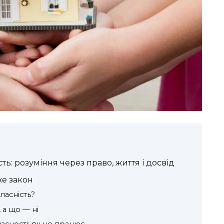
ть: розуміння через право, життя і досвід
е закон
ласність?
 а що — ні