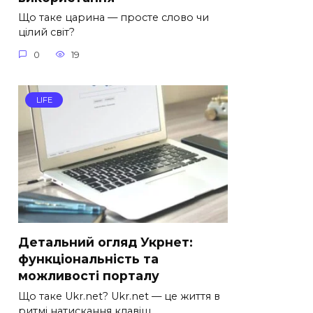
Що таке царина — просте слово чи
цілий світ?
0
19
LIFE
Детальний огляд Укрнет:
функціональність та
можливості порталу
Що таке Ukr.net? Ukr.net — це життя в
ритмі натискання клавіш.