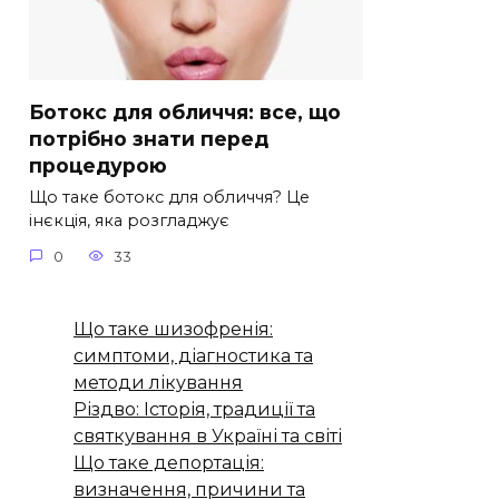
Ботокс для обличчя: все, що
потрібно знати перед
процедурою
Що таке ботокс для обличчя? Це
інєкція, яка розгладжує
0
33
Що таке шизофренія:
симптоми, діагностика та
методи лікування
Різдво: Історія, традиції та
святкування в Україні та світі
Що таке депортація:
визначення, причини та