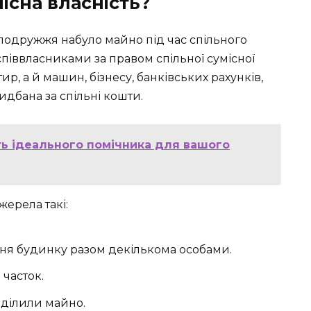
існа власність?
одружжя набуло майно під час спільного
співвласниками за правом спільної сумісної
ир, а й машин, бізнесу, банківських рахунків,
ридбана за спільні кошти.
ть ідеального помічника для вашого
жерела такі:
ння будинку разом декількома особами.
часток.
ділили майно.