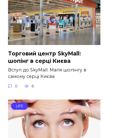
Торговий центр SkyMall:
шопінг в серці Києва
Вступ до SkyMall: Магія шопінгу в
самому серці Києва
0
6
LIFE