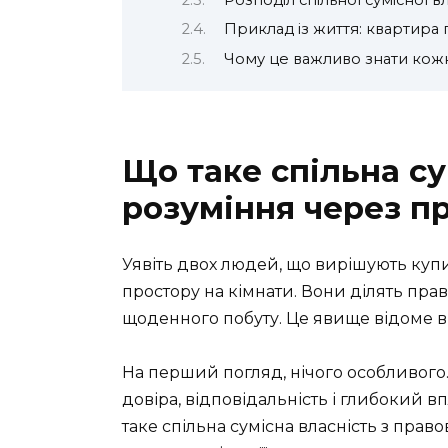
Розподіл спільної сумісної в
Приклад із життя: квартира 
Чому це важливо знати кож
Що таке спільна су
розуміння через пр
Уявіть двох людей, що вирішують купи
простору на кімнати. Вони ділять пра
щоденного побуту. Це явище відоме в з
На перший погляд, нічого особливого.
довіра, відповідальність і глибокий 
таке спільна сумісна власність з правов