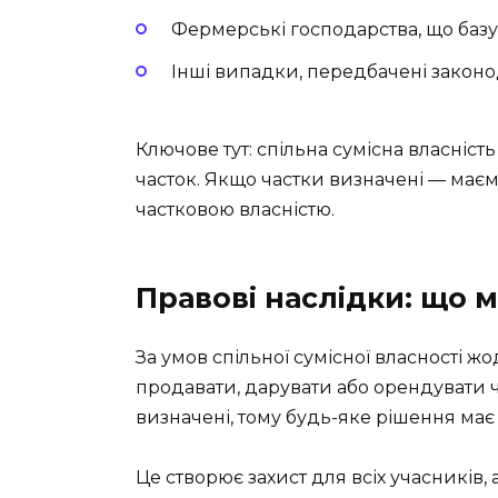
Фермерські господарства, що базу
Інші випадки, передбачені закон
Ключове тут: спільна сумісна власніст
часток. Якщо частки визначені — має
частковою власністю.
Правові наслідки: що м
За умов спільної сумісної власності ж
продавати, дарувати або орендувати ч
визначені, тому будь-яке рішення має
Це створює захист для всіх учасників,