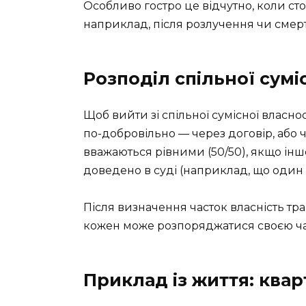
Особливо гостро це відчутно, коли с
наприклад, після розлучення чи смерт
Розподіл спільної сумі
Щоб вийти зі спільної сумісної власно
по-добровільно — через договір, або 
вважаються рівними (50/50), якщо і
доведено в суді (наприклад, що один 
Після визначення часток власність тра
кожен може розпоряджатися своєю час
Приклад із життя: ква