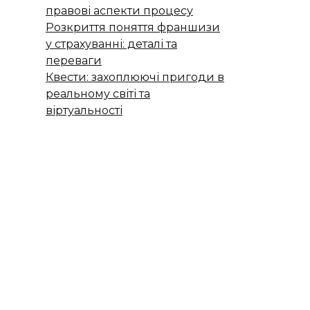
правові аспекти процесу
Розкриття поняття франшизи
у страхуванні: деталі та
переваги
Квести: захоплюючі пригоди в
реальному світі та
віртуальності