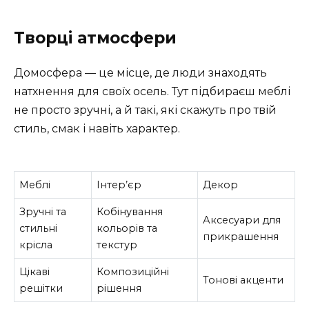
Творці атмосфери
Домосфера — це місце, де люди знаходять
натхнення для своїх осель. Тут підбираєш меблі
не просто зручні, а й такі, які скажуть про твій
стиль, смак і навіть характер.
Меблі
Інтер’єр
Декор
Зручні та
Кобінування
Аксесуари для
стильні
кольорів та
прикрашення
крісла
текстур
Цікаві
Композиційні
Тонові акценти
решітки
рішення