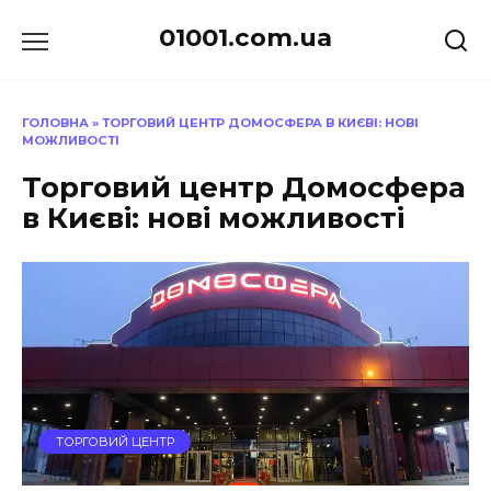
Перейти
01001.com.ua
до
вмісту
ГОЛОВНА
»
ТОРГОВИЙ ЦЕНТР ДОМОСФЕРА В КИЄВІ: НОВІ
МОЖЛИВОСТІ
Торговий центр Домосфера
в Києві: нові можливості
ТОРГОВИЙ ЦЕНТР