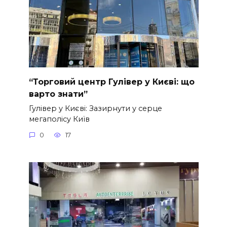
“Торговий центр Гулівер у Києві: що
варто знати”
Гулівер у Києві: Зазирнути у серце
мегаполісу Київ
0
17