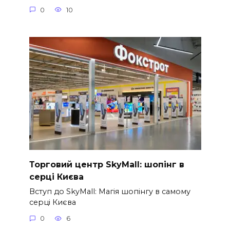
0
10
Торговий центр SkyMall: шопінг в
серці Києва
Вступ до SkyMall: Магія шопінгу в самому
серці Києва
0
6