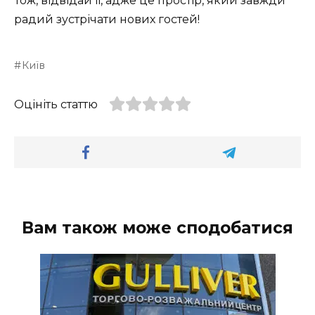
Тож, відвідай її, адже це простір, який завжди
радий зустрічати нових гостей!
Київ
Оцініть статтю
Вам також може сподобатися