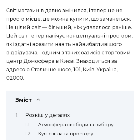
Світ магазинів давно змінився, і тепер це не
просто місце, де можна купити, що заманеться.
Це цілий світ — більший, ніж уявлялося раніше.
Цей світ тепер налічує концептуальні простори,
які здатні вразити навіть найвибагливішого
відвідувача. І одним з таких оазисів є торговий
центр Домосфера в Києві. Знаходиться за
адресою Столичне шосе, 101, Київ, Україна,
02000.
Зміст
Розкіш у деталях
Атмосфера свободи та вибору
Кулі світла та простору