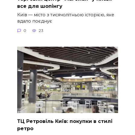
все для шопінгу
Київ — місто з тисячолітньою історією, яке
вдало поєднує
0
23
ТЦ Ретровіль Київ: покупки в стилі
ретро