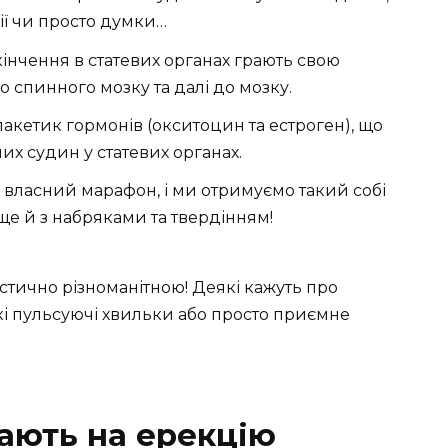
зії чи просто думки…
акінчення в статевих органах грають свою
 спинного мозку та далі до мозку.
пакетик гормонів (окситоцин та естроген), що
 судин у статевих органах.
й власний марафон, і ми отримуємо такий собі
е й з набряками та твердінням!
астично різноманітною! Деякі кажуть про
кі пульсуючі хвильки або просто приємне
ають на ерекцію