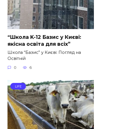
“Школа K-12 Базис у Києві:
якісна освіта для всіх”
Школа “Базис” у Києві: Погляд на
Освітній
0
6
LIFE