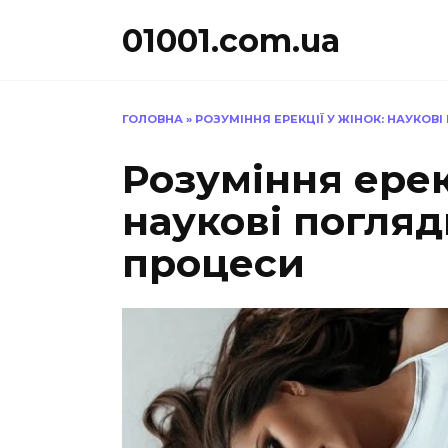
Перейти
01001.com.ua
до
вмісту
ГОЛОВНА
»
РОЗУМІННЯ ЕРЕКЦІЇ У ЖІНОК: НАУКОВІ
Розуміння ерек
наукові погляди
процеси