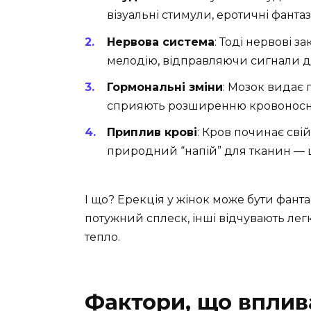
візуальні стимули, еротичні фанта
Нервова система
: Тоді нервові з
мелодію, відправляючи сигнали до
Гормональні зміни
: Мозок видає 
сприяють розширенню кровоносних
Приплив крові
: Кров починає сві
природний “напій” для тканин — щ
І що? Ерекція у жінок може бути фант
потужний сплеск, інші відчувають лег
тепло.
Фактори, що вплив