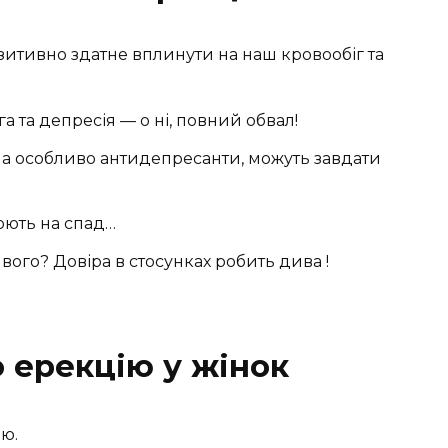
озитивно здатне вплинути на наш кровообіг та
ога та депресія — о ні, повний обвал!
, а особливо антидепресанти, можуть завдати
цюють на спад…
ивого? Довіра в стосунках робить дива !
 ерекцію у жінок
ю.