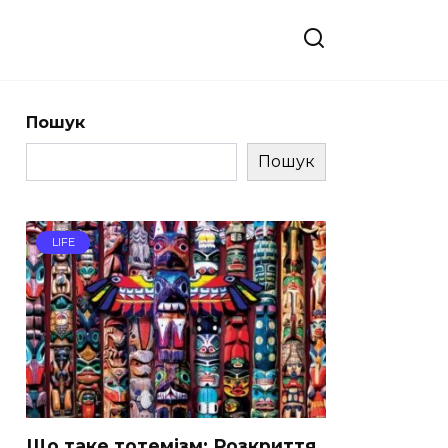
Пошук
Пошук
LIFE
Що таке тотемізм: Розкриття