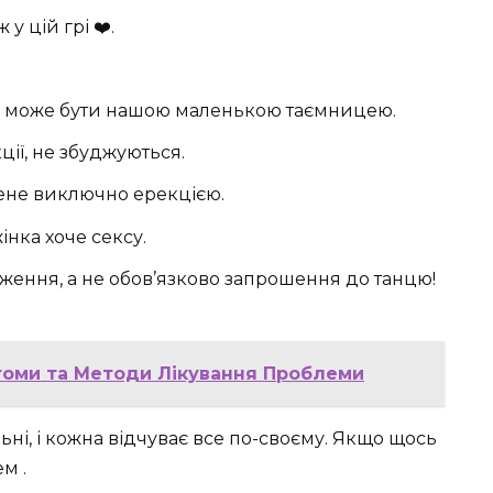
 у цій грі ❤️.
е може бути нашою маленькою таємницею.
ції, не збуджуються.
не виключно ерекцією.
інка хоче сексу.
ження, а не обов’язково запрошення до танцю!
томи та Методи Лікування Проблеми
льні, і кожна відчуває все по-своєму. Якщо щось
м .