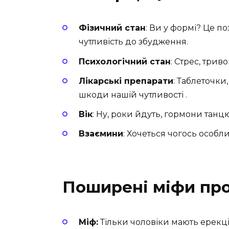
Фізичний стан
: Ви у формі? Це п
чутливість до збудження.
Психологічний стан
: Стрес, трив
Лікарські препарати
: Таблеточки
шкоди нашій чутливості .
Вік
: Ну, роки йдуть, гормони тан
Взаємини
: Хочеться чогось особл
Поширені міфи про
Міф:
Тільки чоловіки мають ерекці