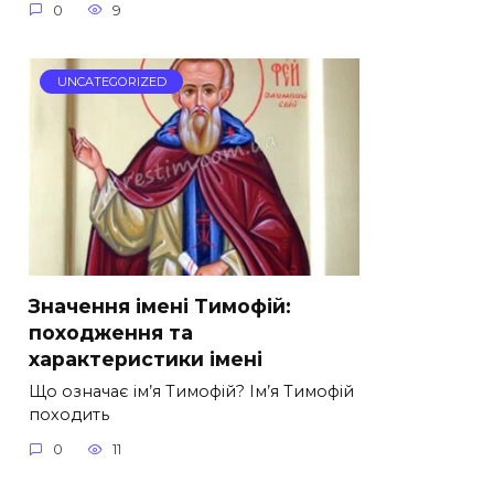
0
9
UNCATEGORIZED
Значення імені Тимофій:
походження та
характеристики імені
Що означає ім’я Тимофій? Ім’я Тимофій
походить
0
11