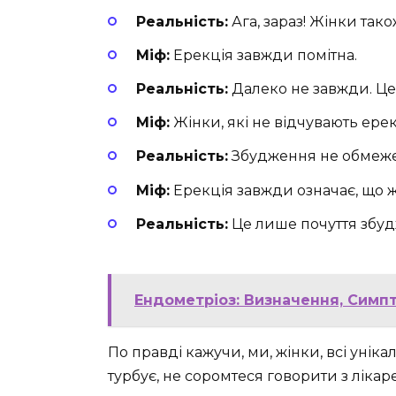
Реальність:
Ага, зараз! Жінки також
Міф:
Ерекція завжди помітна.
Реальність:
Далеко не завжди. Ц
Міф:
Жінки, які не відчувають ерек
Реальність:
Збудження не обмеже
Міф:
Ерекція завжди означає, що ж
Реальність:
Це лише почуття збуд
Ендометріоз: Визначення, Симп
По правді кажучи, ми, жінки, всі уніка
турбує, не соромтеся говорити з лікаре