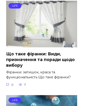
LIFE
Що таке фіранки: Види,
призначення та поради щодо
вибору
Фіранки: затишок, краса та
функціональність Що таке фіранки?
0
7
LIFE