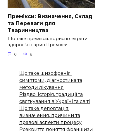
Премікси: Визначення, Склад
та Переваги для
Тваринництва
Що таке премікси: корисні секрети
здоров’я тварин Премікси
0
8
Що таке шизофренія:
симптоми, діагностика та
методи лікування
Різдво: Історія, традиції та
святкування в Україні та світі
Що таке депортація:
визначення, причини та
правові аспекти процесу
Розкриття поняття франшизи