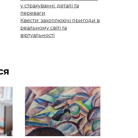
у страхуванні: деталі та
переваги
Квести: захоплюючі пригоди в
реальному світі та
віртуальності
ся