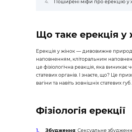
Поширені міфи про ерекцію у 
Що таке ерекція у 
Ерекція у жінок — дивовижне природн
наповненням, кліторальним наповненн
це фізіологічна реакція, яка виникає
статевих органів. І знаєте, що? Це пр
вагіни та навіть зовнішніх статевих губ.
Фізіологія ерекції
Збудження
: Сексуальне збудженн