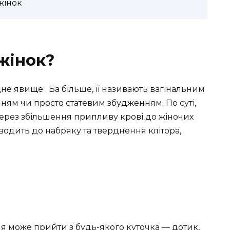
жінок
жінок?
е явище . Ба більше, її називають вагінальним
ям чи просто статевим збудженням. По суті,
 через збільшення припливу крові до жіночих
изводить до набряку та тверднення клітора,
я може прийти з будь-якого куточка — дотик,