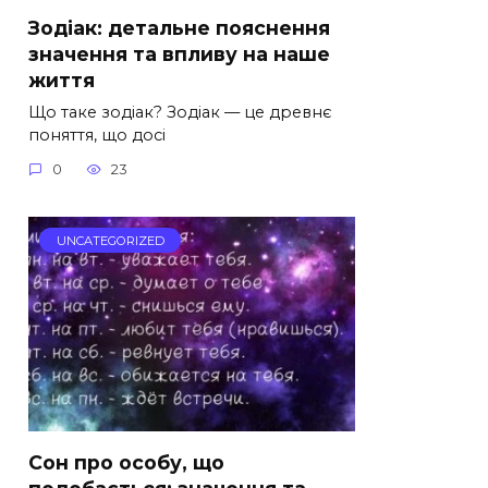
Зодіак: детальне пояснення
значення та впливу на наше
життя
Що таке зодіак? Зодіак — це древнє
поняття, що досі
0
23
UNCATEGORIZED
Сон про особу, що
подобається: значення та