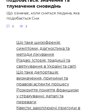
тлумачення сновидінь
Що означає, коли сниться людина, яка
подобається Сни
0
3
Що таке шизофренія:
симптоми, діагностика та
методи лікування
Різдво: Історія, традиції та
святкування в Україні та світі
Що таке депортація:
визначення, причини та
правові аспекти процесу
Розкриття поняття франшизи
у страхуванні: деталі та
переваги
Квести: захоплюючі пригоди в