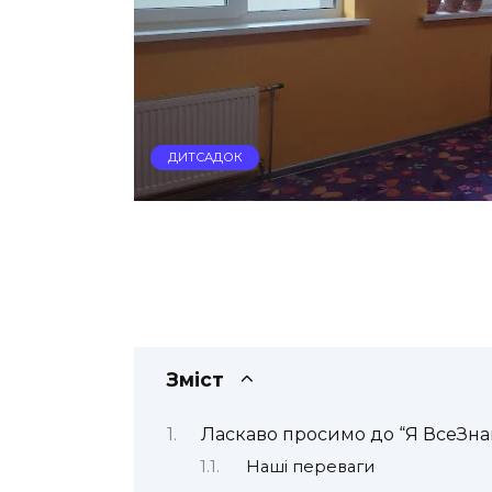
ДИТСАДОК
Зміст
Ласкаво просимо до “Я ВсеЗна
Наші переваги