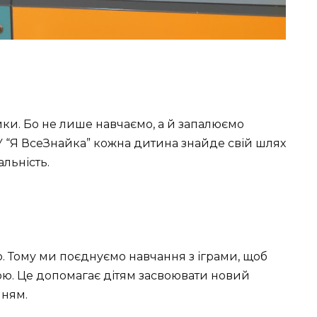
ники. Бо не лише навчаємо, а й запалюємо
 У “Я ВсеЗнайка” кожна дитина знайде свій шлях
альність.
о. Тому ми поєднуємо навчання з іграми, щоб
ю. Це допомагає дітям засвоювати новий
нням.