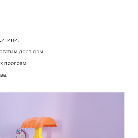
дитини.
багатим досвідом.
х програм.
ва.