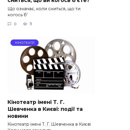
сниться, що ви когось б’єте?
Що означає, коли сниться, що ти
когось б’
0
11
КІНОТЕАТР
Кінотеатр імені Т. Г.
Шевченка в Києві: події та
новини
Кінотеатр імені Т. Г. Шевченка в Києві