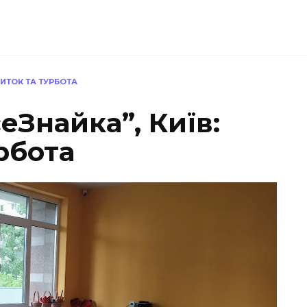
ВИТОК ТА ТУРБОТА
еЗнайка”, Київ:
рбота