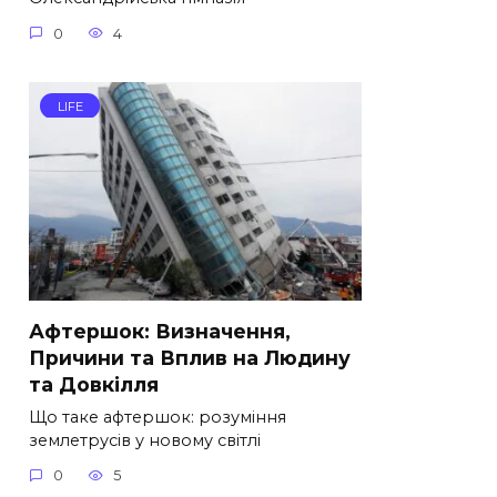
0
4
LIFE
Афтершок: Визначення,
Причини та Вплив на Людину
та Довкілля
Що таке афтершок: розуміння
землетрусів у новому світлі
0
5