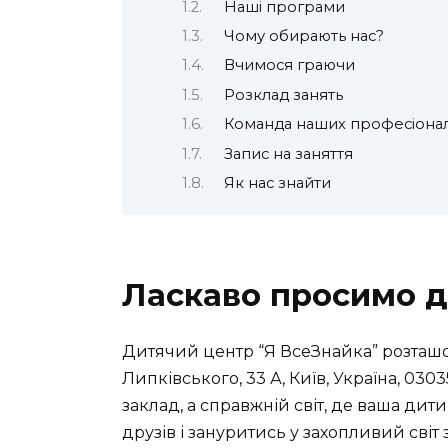
Наші програми
Чому обирають нас?
Вчимося граючи
Розклад занять
Команда наших професіонал
Запис на заняття
Як нас знайти
Ласкаво просимо д
Дитячий центр “Я ВсеЗнайка” розташ
Липківського, 33 А, Київ, Україна, 0303
заклад, а справжній світ, де ваша дит
друзів і зануритись у захопливий світ 