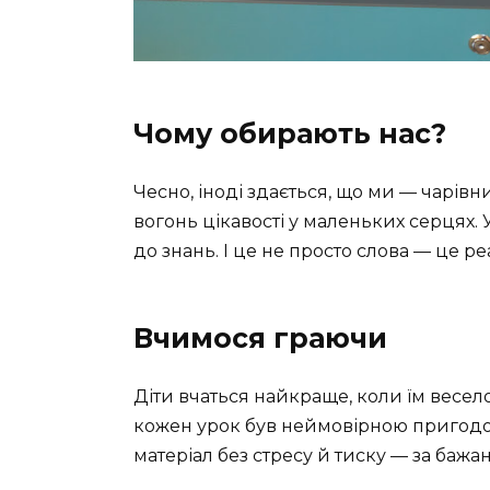
Чому обирають нас?
Чесно, іноді здається, що ми — чарів
вогонь цікавості у маленьких серцях.
до знань. І це не просто слова — це ре
Вчимося граючи
Діти вчаться найкраще, коли їм весел
кожен урок був неймовірною пригодо
матеріал без стресу й тиску — за бажа