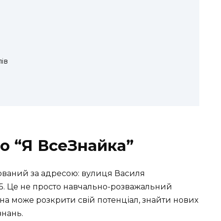
ів
о “Я ВсеЗнайка”
ований за адресою:
вулиця Василя
5
. Це не просто навчально-розважальний
ина може розкрити свій потенціал, знайти нових
знань.