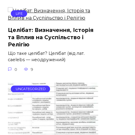
LIFE
Целібат: Визначення, Історія
та Вплив на Суспільство і
Релігію
Що таке целібат? Целібат (від лат.
caelebs — неодружений)
0
9
UNCATEGORIZED