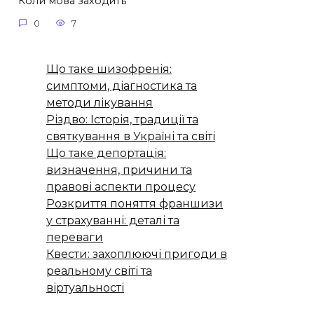
Коли мова заходить
0
7
Що таке шизофренія:
симптоми, діагностика та
методи лікування
Різдво: Історія, традиції та
святкування в Україні та світі
Що таке депортація:
визначення, причини та
правові аспекти процесу
Розкриття поняття франшизи
у страхуванні: деталі та
переваги
Квести: захоплюючі пригоди в
реальному світі та
віртуальності