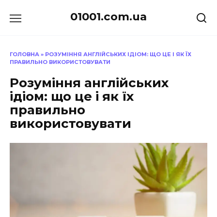
Перейти
01001.com.ua
до
вмісту
ГОЛОВНА
»
РОЗУМІННЯ АНГЛІЙСЬКИХ ІДІОМ: ЩО ЦЕ І ЯК ЇХ
ПРАВИЛЬНО ВИКОРИСТОВУВАТИ
Розуміння англійських
ідіом: що це і як їх
правильно
використовувати