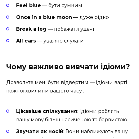
Feel blue
— бути сумним
Once in a blue moon
— дуже рідко
Break a leg
— побажати удачі
All ears
— уважно слухати
Чому важливо вивчати ідіоми?
Дозвольте мені бути відвертим — ідіоми варті
кожної хвилини вашого часу .
Цікавіше спілкування
: Ідіоми роблять
вашу мову більш насиченою та барвистою.
Звучати як носій
: Вони наближують вашу