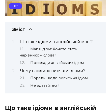
LIFE
Зміст
Що таке ідіоми в англійській мові?
Магія ідіом: Хочете стати
чарівником слова?
Приклади англійських ідіом:
Чому важливо вивчати ідіоми?
Поради щодо вивчення ідіом:
Не здавайтеся!
Що таке ідіоми в англійській