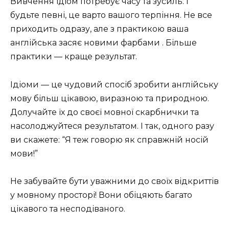
Вивчення ідіом потребує часу та зусиль. І
будьте певні, це варто вашого терпіння. Не все
приходить одразу, але з практикою ваша
англійська засяє новими фарбами . Більше
практики — краще результат.
Ідіоми — це чудовий спосіб зробити англійську
мову більш цікавою, виразною та природною.
Долучайте їх до своєї мовної скарбнички та
насолоджуйтеся результатом. І так, одного разу
ви скажете: “Я теж говорю як справжній носій
мови!”
Не забувайте бути уважними до своїх відкриттів
у мовному просторі! Вони обіцяють багато
цікавого та несподіваного.