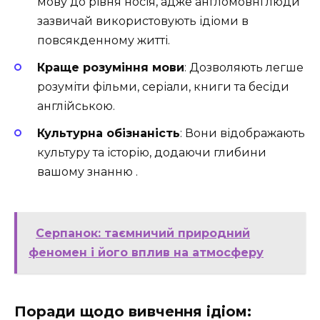
мову до рівня носія, адже англомовні люди
зазвичай використовують ідіоми в
повсякденному житті.
Краще розуміння мови
: Дозволяють легше
розуміти фільми, серіали, книги та бесіди
англійською.
Культурна обізнаність
: Вони відображають
культуру та історію, додаючи глибини
вашому знанню .
Серпанок: таємничий природний
феномен і його вплив на атмосферу
Поради щодо вивчення ідіом: