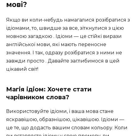
мові?
Якщо ви коли-небудь намагалися розібратися з
ідіомами, то, швидше за все, зіткнулися з цією
мовною загадкою . Ідіоми — це стійкі вирази
англійської мови, які мають переносне
значення. І так, одразу розібратися з ними не
завжди просто . Давайте заглибимося в цей
цікавий світ!
Магія ідіом: Хочете стати
чарівником слова?
Використовуйте ідіоми, і ваша мова стане
яскравішою, образнішою, цікавішою. Ідіоми —
це те, що додасть вашим словам кольору. Коли
ви вставляєте ідіому у свою промову, ви