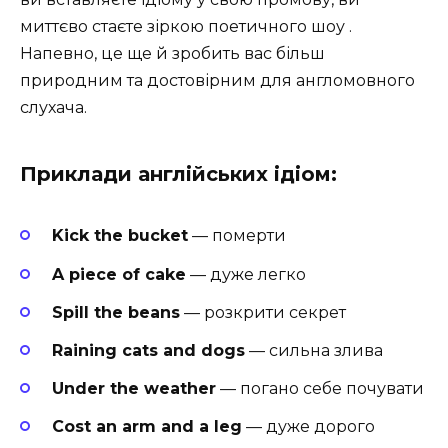
миттєво стаєте зіркою поетичного шоу .
Напевно, це ще й зробить вас більш
природним та достовірним для англомовного
слухача.
Приклади англійських ідіом:
Kick the bucket
— померти
A piece of cake
— дуже легко
Spill the beans
— розкрити секрет
Raining cats and dogs
— сильна злива
Under the weather
— погано себе почувати
Cost an arm and a leg
— дуже дорого