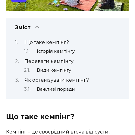
Зміст
Що таке кемпінг?
Історія кемпінгу
Переваги кемпінгу
Види кемпінгу
Як організувати кемпінг?
Важливі поради
Що таке кемпінг?
Кемпінг – це своєрідний втеча від суєти,