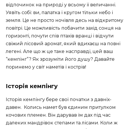
відпочинок на природі у всьому її величанні.
Уявіть собі: ви, палатка і кругом тільки небо і
земля. Це не просто ночівля десь на відкритому
повітрі. Це можливість побачити захід сонця на
горизонті, почути спів птахів вранці і відчути
свіжий лісовий аромат, який вдихаєш на повні
легені. Але що ж це таке насправді, цей ваш
“кемпінг”? Як зрозуміти його душу? Давайте
поринемо у світ наметів і кострів!
Історія кемпінгу
Історія кемпінгу бере свої початки з давніх-
давен. ️ Колись намет був єдиним притулком
кочових племен. Він дарував їм дах під час
далеких мандрівок степами та лісами. Коли ж