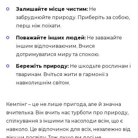
Залишайте місце чистим:
Не
забруднюйте природу. Приберіть за собою,
перш ніж поїхати.
Поважайте інших людей:
Не заважайте
іншим відпочиваючим. Вчися
дотримуватися миру та спокою.
Бережіть природу:
Не шкодьте рослинам і
тваринам. Вчіться жити в гармонії з
навколишнім світом.
Кемпінг – це не лише пригода, але й значна
вчителька. Він вчить нас турботи про природу,
спілкування з іншими та насолоди всім, що є
навколо. Це відпочинок для всіх, незалежно від
віку чи досвіду. Тож, якщо ви досі не