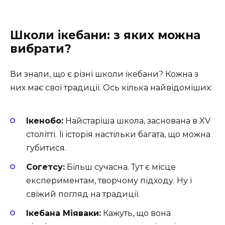
Школи ікебани: з яких можна
вибрати?
Ви знали, що є різні школи ікебани? Кожна з
них має свої традиції. Ось кілька найвідоміших:
Ікенобо:
Найстаріша школа, заснована в XV
столітті. Її історія настільки багата, що можна
губитися.
Согетсу:
Більш сучасна. Тут є місце
експериментам, творчому підходу. Ну і
свіжий погляд на традиції.
Ікебана Міяваки:
Кажуть, що вона