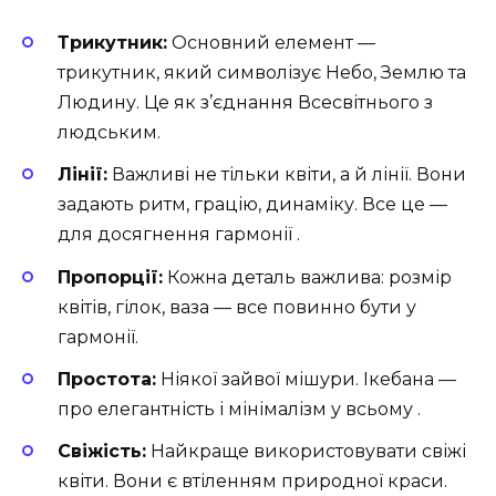
Трикутник:
Основний елемент —
трикутник, який символізує Небо, Землю та
Людину. Це як з’єднання Всесвітнього з
людським.
Лінії:
Важливі не тільки квіти, а й лінії. Вони
задають ритм, грацію, динаміку. Все це —
для досягнення гармонії .
Пропорції:
Кожна деталь важлива: розмір
квітів, гілок, ваза — все повинно бути у
гармонії.
Простота:
Ніякої зайвої мішури. Ікебана —
про елегантність і мінімалізм у всьому .
Свіжість:
Найкраще використовувати свіжі
квіти. Вони є втіленням природної краси.