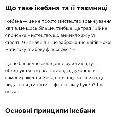
Що таке ікебана та її таємниці
Ікебана — це не просто мистецтво аранжування
квітів. Це щось більше, глибше. Це традиційне
японське мистецтво, що виникло аж у VII
столітті. Чи знали ви, що зображення квітів може
мати таку глибоку філософію? ✨
Це не банальне складання букетиків; тут
об’єднуються краса природи, духовність і
самовираження. Хоча, спочатку, можливо, це
видається дивним — філософія у букеті? Так! І
ось як…
Основні принципи ікебани