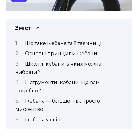
Зміст
Що таке ікебана та її таємниці
Основні принципи ікебани
Школи ікебани: з яких можна
вибрати?
Інструменти ікебани: що вам
потрібно?
Ікебана — більше, ніж просто
мистецтво
Ікебана у світі