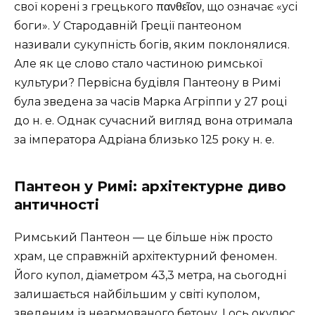
свої корені з грецького πανθεῖον, що означає «усі
боги». У Стародавній Греції пантеоном
називали сукупність богів, яким поклонялися.
Але як це слово стало частиною римської
культури? Первісна будівля Пантеону в Римі
була зведена за часів Марка Агріппи у 27 році
до н. е. Однак сучасний вигляд вона отримала
за імператора Адріана близько 125 року н. е.
Пантеон у Римі: архітектурне диво
античності
Римський Пантеон — це більше ніж просто
храм, це справжній архітектурний феномен.
Його купол, діаметром 43,3 метра, на сьогодні
залишається найбільшим у світі куполом,
зведеним із неармованого бетону. І ось окулюс