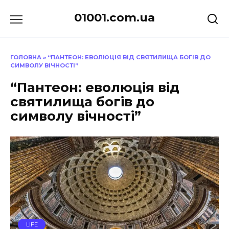
Перейти
01001.com.ua
до
вмісту
ГОЛОВНА
»
“ПАНТЕОН: ЕВОЛЮЦІЯ ВІД СВЯТИЛИЩА БОГІВ ДО
СИМВОЛУ ВІЧНОСТІ”
“Пантеон: еволюція від
святилища богів до
символу вічності”
LIFE