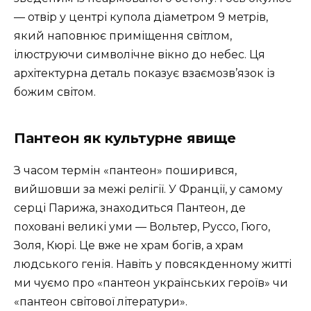
— отвір у центрі купола діаметром 9 метрів,
який наповнює приміщення світлом,
ілюструючи символічне вікно до небес. Ця
архітектурна деталь показує взаємозв’язок із
божим світом.
Пантеон як культурне явище
З часом термін «пантеон» поширився,
вийшовши за межі релігії. У Франції, у самому
серці Парижа, знаходиться Пантеон, де
поховані великі уми — Вольтер, Руссо, Гюго,
Золя, Кюрі. Це вже не храм богів, а храм
людського генія. Навіть у повсякденному житті
ми чуємо про «пантеон українських героїв» чи
«пантеон світової літератури».