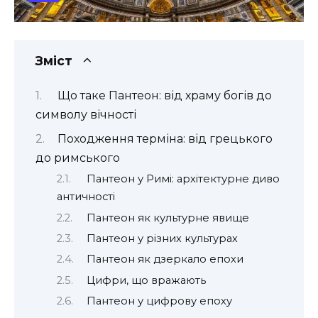
Зміст
Що таке Пантеон: від храму богів до
символу вічності
Походження терміна: від грецького
до римського
Пантеон у Римі: архітектурне диво
античності
Пантеон як культурне явище
Пантеон у різних культурах
Пантеон як дзеркало епохи
Цифри, що вражають
Пантеон у цифрову епоху