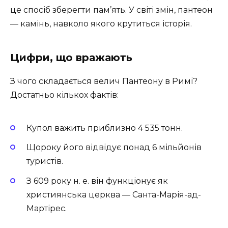
це спосіб зберегти пам’ять. У світі змін, пантеон
— камінь, навколо якого крутиться історія.
Цифри, що вражають
З чого складається велич Пантеону в Римі?
Достатньо кількох фактів:
Купол важить приблизно 4 535 тонн.
Щороку його відвідує понад 6 мільйонів
туристів.
З 609 року н. е. він функціонує як
християнська церква — Санта-Марія-ад-
Мартірес.