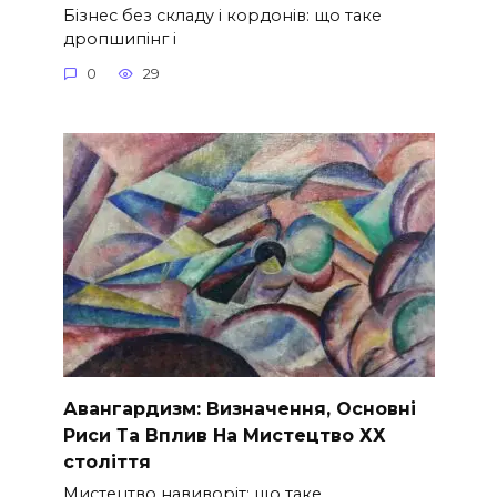
Бізнес без складу і кордонів: що таке
дропшипінг і
0
29
Авангардизм: Визначення, Основні
Риси Та Вплив На Мистецтво ХХ
століття
Мистецтво навиворіт: що таке