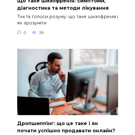
Що таке шизофренія: симптоми,
діагностика та методи лікування
Тіні та голоси розуму: що таке шизофренія і
як зрозуміти
0
39
Дропшиппінг: що це таке і як
почати успішно продавати онлайн?