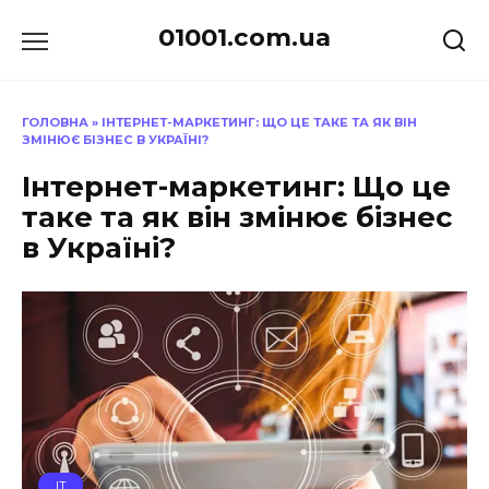
Перейти
01001.com.ua
до
вмісту
ГОЛОВНА
»
ІНТЕРНЕТ-МАРКЕТИНГ: ЩО ЦЕ ТАКЕ ТА ЯК ВІН
ЗМІНЮЄ БІЗНЕС В УКРАЇНІ?
Інтернет-маркетинг: Що це
таке та як він змінює бізнес
в Україні?
IT