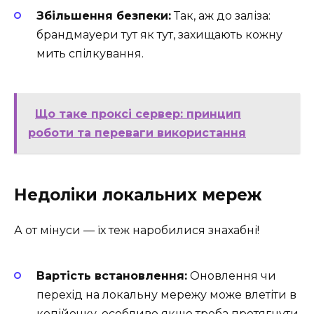
Збільшення безпеки:
Так, аж до заліза:
брандмауери тут як тут, захищають кожну
мить спілкування. ️
Що таке проксі сервер: принцип
роботи та переваги використання
Недоліки локальних мереж
А от мінуси — їх теж наробилися знахабні!
Вартість встановлення:
Оновлення чи
перехід на локальну мережу може влетіти в
копійочку, особливо якщо треба протягнути