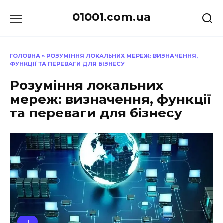
Перейти
01001.com.ua
до
вмісту
ГОЛОВНА
»
РОЗУМІННЯ ЛОКАЛЬНИХ МЕРЕЖ: ВИЗНАЧЕННЯ,
ФУНКЦІЇ ТА ПЕРЕВАГИ ДЛЯ БІЗНЕСУ
Розуміння локальних
мереж: визначення, функції
та переваги для бізнесу
IT