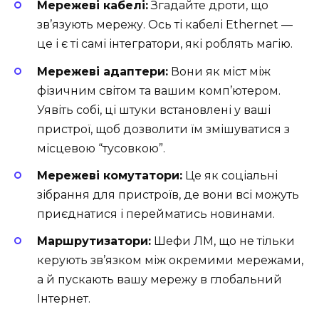
Мережеві кабелі:
Згадайте дроти, що
зв’язують мережу. Ось ті кабелі Ethernet —
це і є ті самі інтегратори, які роблять магію.
Мережеві адаптери:
Вони як міст між
фізичним світом та вашим комп’ютером.
Уявіть собі, ці штуки встановлені у ваші
пристрої, щоб дозволити їм змішуватися з
місцевою “тусовкою”.
Мережеві комутатори:
Це як соціальні
зібрання для пристроїв, де вони всі можуть
приєднатися і перейматись новинами.
Маршрутизатори:
Шефи ЛМ, що не тільки
керують зв’язком між окремими мережами,
а й пускають вашу мережу в глобальний
Інтернет.