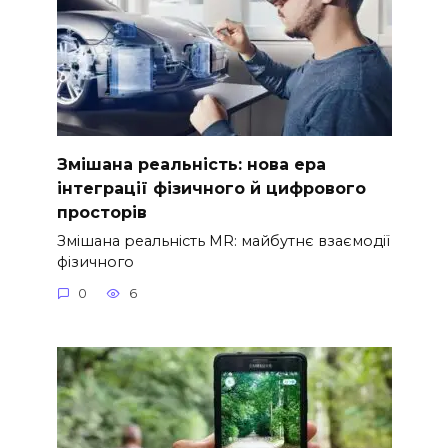
Змішана реальність: нова ера
інтеграції фізичного й цифрового
просторів
Змішана реальність MR: майбутнє взаємодії
фізичного
0
6