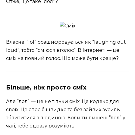
Отже, що таке “лол”?
Власне, “lol” розшифровується як “laughing out
loud”, тобто “сміюся вголос”. В Інтернеті — це
сміх на повний голос. Що може бути краще?
Більше, ніж просто сміх
Але “лол” — це не тільки сміх. Це кодекс для
своїх. Це спосіб швидко та без зайвих зусиль
зблизитися з людиною. Коли ти пишеш “лол” у
чаті, тебе одразу розуміють.