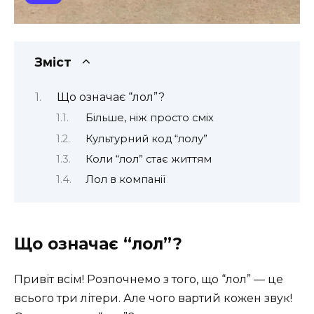
Зміст
Що означає “лол”?
Більше, ніж просто сміх
Культурний код “лолу”
Коли “лол” стає життям
Лол в компанії
Що означає “лол”?
Привіт всім! Розпочнемо з того, що “лол” — це
всього три літери. Але чого вартий кожен звук!