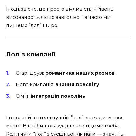
Іноді, звісно, це просто вічливість. «Рівень
вихованості», якщо завгодно. Та часто ми
пишемо “лол” щиро.
Лол в компанії
Старі друзі:
романтика наших розмов
Нова компанія:
знання всесвіту
Сім’я:
інтеграція поколінь
І в кожній з цих ситуацій “лол” знаходить своє
місце. Він ніби показує, що все йде як треба.
Коли чути “лол” з сусідньої кімнати — значить,