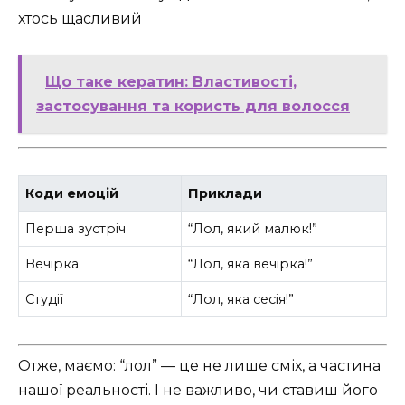
хтось щасливий
Що таке кератин: Властивості,
застосування та користь для волосся
Коди емоцій
Приклади
Перша зустріч
“Лол, який малюк!”
Вечірка
“Лол, яка вечірка!”
Студії
“Лол, яка сесія!”
Отже, маємо: “лол” — це не лише сміх, а частина
нашої реальності. І не важливо, чи ставиш його