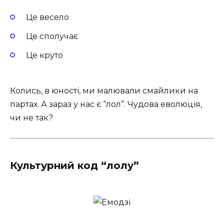
Це весело
Це сполучає
Це круто
Колись, в юності, ми малювали смайлики на
партах. А зараз у нас є “лол”. Чудова еволюція,
чи не так?
Культурний код “лолу”