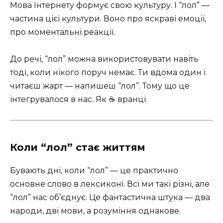
Мова Інтернету формує свою культуру. І “лол” —
частина цієї культури. Воно про яскраві емоції,
про моментальні реакції.
До речі, “лол” можна використовувати навіть
тоді, коли нікого поруч немає. Ти вдома один і
читаєш жарт — напишеш “лол”. Тому що це
інтегрувалося в нас. Як ☕ вранці.
Коли “лол” стає життям
Бувають дні, коли “лол” — це практично
основне слово в лексиконі. Всі ми такі різні, але
“лол” нас об’єднує. Це фантастична штука — два
народи, дві мови, а розуміння однакове.